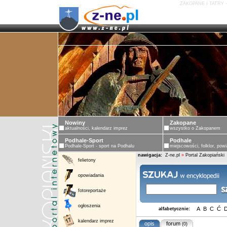
ZAKOPANE I TATRY 
Nowiny
Zakopane
aktualności, kalendarz imprez
wszystko o Zakopanem
Podhale-Sport
Podhale
Podhale-Sport - sport na Podhalu
miejscowości, folklor, powi
nawigacja:
Z-ne.pl
»
Portal Zakopiański
felietony
opowiadania
fotoreportaże
ogłoszenia
A
B
C
Ć
alfabetycznie:
kalendarz imprez
opis
forum
(0)