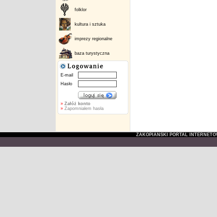
folklor
kultura i sztuka
imprezy regionalne
baza turystyczna
E-mail
Hasło
»
Załóż konto
»
Zapomniałem hasła
ZAKOPIAŃSKI PORTAL INTERNET