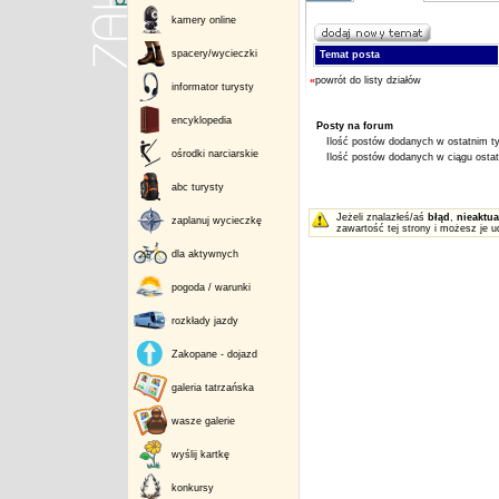
kamery online
spacery/wycieczki
Temat posta
«
powrót do listy działów
informator turysty
encyklopedia
Posty na forum
Ilość postów dodanych w ostatnim ty
ośrodki narciarskie
Ilość postów dodanych w ciągu ostatn
abc turysty
Jeżeli znalazłeś/aś
błąd
,
nieaktua
zaplanuj wycieczkę
zawartość tej strony i możesz je u
dla aktywnych
pogoda / warunki
rozkłady jazdy
Zakopane - dojazd
galeria tatrzańska
wasze galerie
wyślij kartkę
konkursy