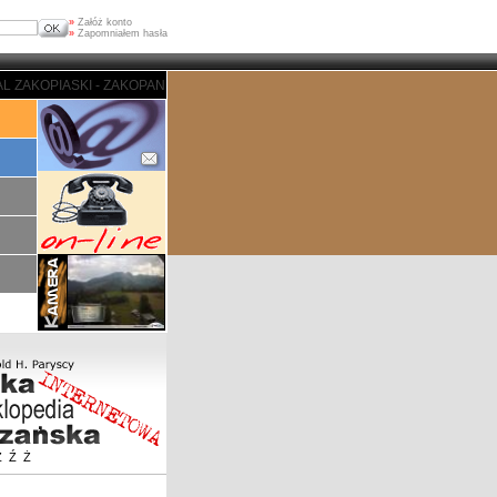
»
Załóż konto
»
Zapomniałem hasła
 - ZAKOPANE - PORTAL ZAKOPIASKI - ZAKOPANE - PORTAL ZAKOPIASKI - ZA
Z
Ź
Ż