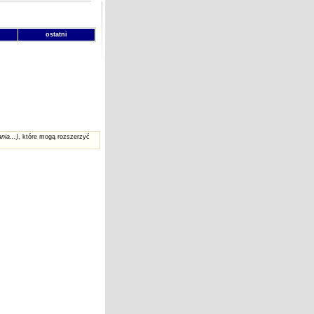
ostatni
nia...)
, które mogą rozszerzyć