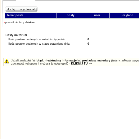
Temat posta
posty
user
czytano
«
powrót do listy działów
Posty na forum
Ilość postów dodanych w ostatnim tygodniu:
0
Ilość postów dodanych w ciągu ostatniego dnia:
0
Jeżeli znalazłeś/aś
błąd
,
nieaktualną informację
lub
posiadasz materiały
(teksty, zdjęcia, nagra
zawartość tej strony i możesz je udostępnić -
KLIKNIJ TU »»