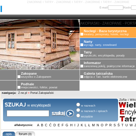
ZAKOPANE I TATRY - ZAKOPANE I TATRY - ZAKOPANE I TATRY - ZAKOPANE
E-mail
Hasło
ZAKOPANE - PORTAL ZAKOPIASKI
Noclegi - Baza turystyczna
kwatery, pensjonaty, hotele, noclegi
Narty
wyciągi, narty, snowboard
Tatry
wycieczki, encyklopedia, porady
Informator
zarezerwuj pokój, praktyczne informacje
Zakopane
Galeria tatrzańska
wszystko o Zakopanem
zdjęcia z Tatr, kartki elektroniczne
Podhale
miejscowości, folklor, powiat
nawigacja:
Z-ne.pl
»
Portal Zakopiański
w nazwach
w nazwach i opisach
wszędzie
A
B
C
Ć
D
E
F
G
H
I
J
K
L
Ł
M
N
O
P
R
S
Ś
T
U
W
alfabetycznie:
opis
forum
(0)