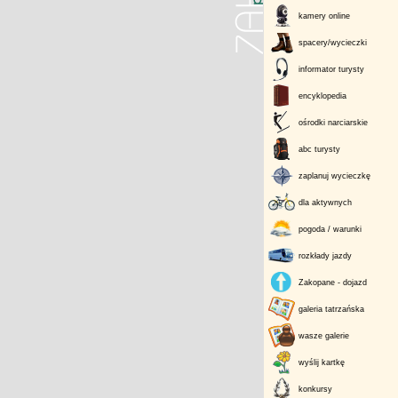
kamery online
spacery/wycieczki
informator turysty
encyklopedia
ośrodki narciarskie
abc turysty
zaplanuj wycieczkę
dla aktywnych
pogoda / warunki
rozkłady jazdy
Zakopane - dojazd
galeria tatrzańska
wasze galerie
wyślij kartkę
konkursy