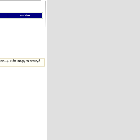
ostatni
nia...)
, które mogą rozszerzyć