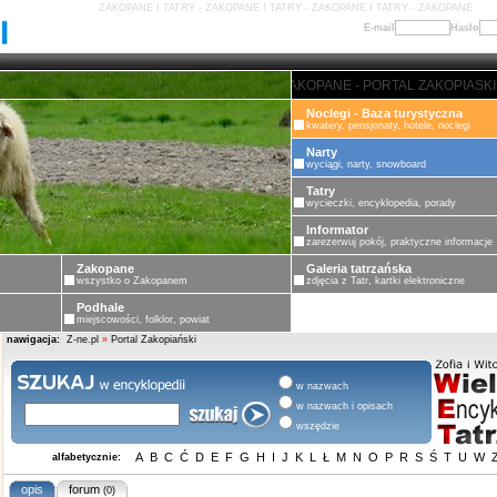
ZAKOPANE I TATRY - ZAKOPANE I TATRY - ZAKOPANE I TATRY - ZAKOPANE
E-mail
Hasło
ZAKOPANE - PORTAL ZAKOPIASKI - 
Noclegi - Baza turystyczna
kwatery, pensjonaty, hotele, noclegi
Narty
wyciągi, narty, snowboard
Tatry
wycieczki, encyklopedia, porady
Informator
zarezerwuj pokój, praktyczne informacje
Zakopane
Galeria tatrzańska
wszystko o Zakopanem
zdjęcia z Tatr, kartki elektroniczne
Podhale
miejscowości, folklor, powiat
nawigacja:
Z-ne.pl
»
Portal Zakopiański
w nazwach
w nazwach i opisach
wszędzie
A
B
C
Ć
D
E
F
G
H
I
J
K
L
Ł
M
N
O
P
R
S
Ś
T
U
W
alfabetycznie:
opis
forum
(0)