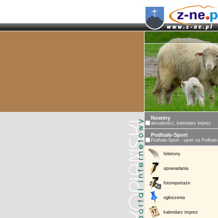
Nowiny
aktualności, kalendarz imprez
Podhale-Sport
Podhale-Sport - sport na Podhalu
felietony
opowiadania
fotoreportaże
ogłoszenia
kalendarz imprez