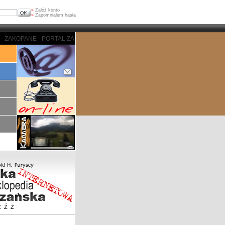
»
Załóż konto
»
Zapomniałem hasła
ZAKOPANE - PORTAL ZAKOPIASKI - ZAKOPANE - PORTAL ZAKOPIASKI - ZAKOP
Z
Ź
Ż