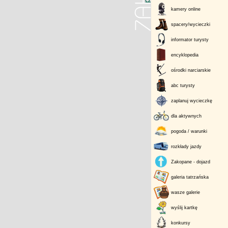
kamery online
spacery/wycieczki
informator turysty
encyklopedia
ośrodki narciarskie
abc turysty
zaplanuj wycieczkę
dla aktywnych
pogoda / warunki
rozkłady jazdy
Zakopane - dojazd
galeria tatrzańska
wasze galerie
wyślij kartkę
konkursy