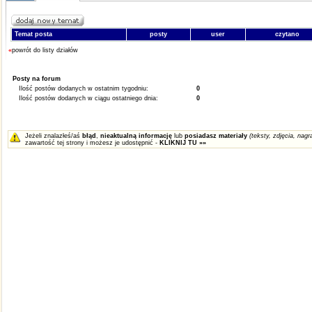
Temat posta
posty
user
czytano
«
powrót do listy działów
Posty na forum
Ilość postów dodanych w ostatnim tygodniu:
0
Ilość postów dodanych w ciągu ostatniego dnia:
0
Jeżeli znalazłeś/aś
błąd
,
nieaktualną informację
lub
posiadasz materiały
(teksty, zdjęcia, nagra
zawartość tej strony i możesz je udostępnić -
KLIKNIJ TU »»