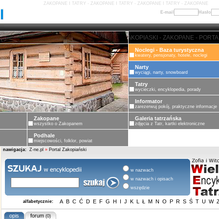
ZAKOPANE I TATRY - ZAKOPANE I TATRY - ZAKOPANE I TATRY - ZAKOPANE
E-mail
Hasło
ZAKOPANE - PORTAL ZAKOPIASKI 
Noclegi - Baza turystyczna
kwatery, pensjonaty, hotele, noclegi
Narty
wyciągi, narty, snowboard
Tatry
wycieczki, encyklopedia, porady
Informator
zarezerwuj pokój, praktyczne informacje
Zakopane
Galeria tatrzańska
wszystko o Zakopanem
zdjęcia z Tatr, kartki elektroniczne
Podhale
miejscowości, folklor, powiat
nawigacja:
Z-ne.pl
»
Portal Zakopiański
w nazwach
w nazwach i opisach
wszędzie
A
B
C
Ć
D
E
F
G
H
I
J
K
L
Ł
M
N
O
P
R
S
Ś
T
U
W
alfabetycznie:
opis
forum
(0)