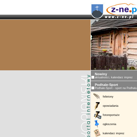
Nowiny
aktualności, kalendarz imprez
Podhale-Sport
Podhale-Sport - sport na Podhalu
felietony
opowiadania
fotoreportaże
ogłoszenia
kalendarz imprez