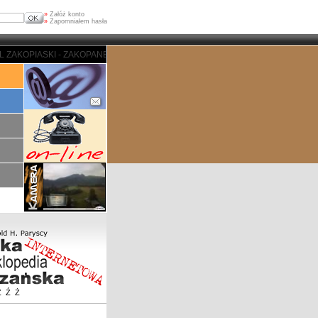
»
Załóż konto
»
Zapomniałem hasła
- ZAKOPANE - PORTAL ZAKOPIASKI - ZAKOPANE - PORTAL ZAKOPIASKI - ZAK
Z
Ź
Ż