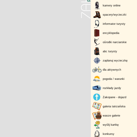
kamery online
spacery/wycieczki
informator turysty
encyklopedia
ośrodki narciarskie
abc turysty
zaplanuj wycieczkę
dla aktywnych
pogoda / warunki
rozkłady jazdy
Zakopane - dojazd
galeria tatrzańska
wasze galerie
wyślij kartkę
konkursy