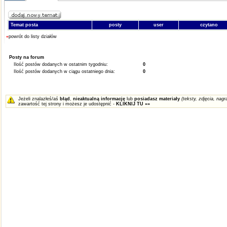
Temat posta
posty
user
czytano
«
powrót do listy działów
Posty na forum
Ilość postów dodanych w ostatnim tygodniu:
0
Ilość postów dodanych w ciągu ostatniego dnia:
0
Jeżeli znalazłeś/aś
błąd
,
nieaktualną informację
lub
posiadasz materiały
(teksty, zdjęcia, nagra
zawartość tej strony i możesz je udostępnić -
KLIKNIJ TU »»