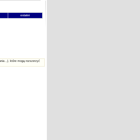
ostatni
nia...)
, które mogą rozszerzyć