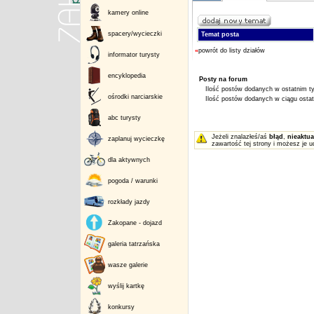
kamery online
spacery/wycieczki
Temat posta
«
powrót do listy działów
informator turysty
encyklopedia
Posty na forum
Ilość postów dodanych w ostatnim ty
ośrodki narciarskie
Ilość postów dodanych w ciągu ostatn
abc turysty
Jeżeli znalazłeś/aś
błąd
,
nieaktua
zaplanuj wycieczkę
zawartość tej strony i możesz je u
dla aktywnych
pogoda / warunki
rozkłady jazdy
Zakopane - dojazd
galeria tatrzańska
wasze galerie
wyślij kartkę
konkursy