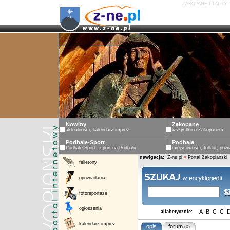
ZAKOPANE I TATRY 
Nowiny
Zakopane
aktualności, kalendarz imprez
wszystko o Zakopanem
Podhale-Sport
Podhale
Podhale-Sport - sport na Podhalu
miejscowości, folklor, powi
nawigacja:
Z-ne.pl
»
Portal Zakopiański
felietony
opowiadania
fotoreportaże
ogłoszenia
A
B
C
Ć
alfabetycznie:
kalendarz imprez
opis
forum
(0)