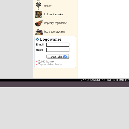
folklor
kultura i sztuka
imprezy regionalne
baza turystyczna
E-mail
Hasło
»
Załóż konto
»
Zapomniałem hasła
ZAKOPIAŃSKI PORTAL INTERNET