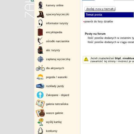
kamery online
spacery/wycieczki
Temat posta
«
powrót do listy działów
informator turysty
encyklopedia
Posty na forum
Ilość postów dodanych w ostatnim ty
ośrodki narciarskie
Ilość postów dodanych w ciągu ostatn
abc turysty
Jeżeli znalazłeś/aś
błąd
,
nieaktua
zaplanuj wycieczkę
zawartość tej strony i możesz je u
dla aktywnych
pogoda / warunki
rozkłady jazdy
Zakopane - dojazd
galeria tatrzańska
wasze galerie
wyślij kartkę
konkursy