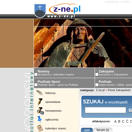
ZAKOPANE I TATRY 
Nowiny
Zakopane
aktualności, kalendarz imprez
wszystko o Zakopanem
Podhale-Sport
Podhale
Podhale-Sport - sport na Podhalu
miejscowości, folklor, powi
nawigacja:
Z-ne.pl
»
Portal Zakopiański
felietony
opowiadania
fotoreportaże
ogłoszenia
A
B
C
Ć
alfabetycznie:
kalendarz imprez
opis
forum
(0)