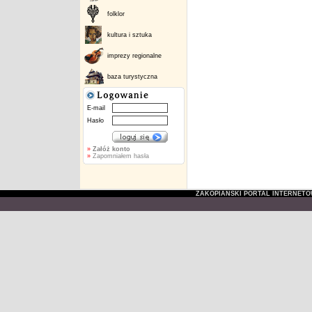
folklor
kultura i sztuka
imprezy regionalne
baza turystyczna
E-mail
Hasło
»
Załóż konto
»
Zapomniałem hasła
ZAKOPIAŃSKI PORTAL INTERNET