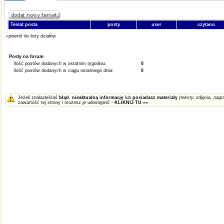
Temat posta
posty
user
czytano
«
powrót do listy działów
Posty na forum
Ilość postów dodanych w ostatnim tygodniu:
0
Ilość postów dodanych w ciągu ostatniego dnia:
0
Jeżeli znalazłeś/aś
błąd
,
nieaktualną informację
lub
posiadasz materiały
(teksty, zdjęcia, nagra
zawartość tej strony i możesz je udostępnić -
KLIKNIJ TU »»