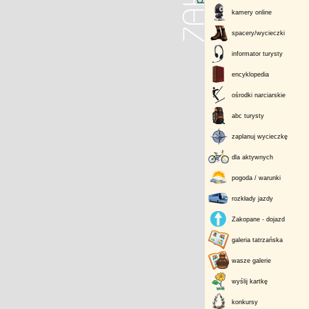
kamery online
spacery/wycieczki
informator turysty
encyklopedia
ośrodki narciarskie
abc turysty
zaplanuj wycieczkę
dla aktywnych
pogoda / warunki
rozkłady jazdy
Zakopane - dojazd
galeria tatrzańska
wasze galerie
wyślij kartkę
konkursy