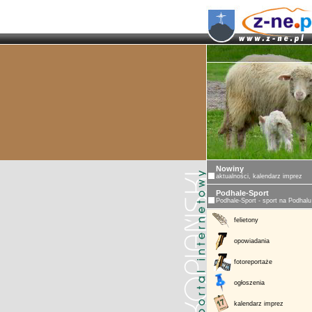
Nowiny
aktualności, kalendarz imprez
Podhale-Sport
Podhale-Sport - sport na Podhalu
felietony
opowiadania
fotoreportaże
ogłoszenia
kalendarz imprez