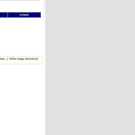
ostatni
nia...)
, które mogą rozszerzyć