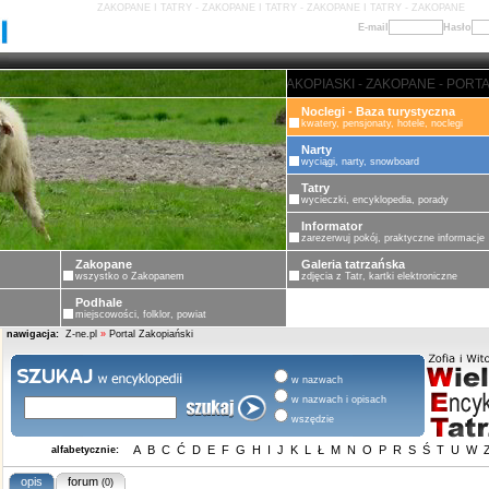
ZAKOPANE I TATRY - ZAKOPANE I TATRY - ZAKOPANE I TATRY - ZAKOPANE
E-mail
Hasło
ZAKOPANE - PORTAL ZAKOPIASKI
Noclegi - Baza turystyczna
kwatery, pensjonaty, hotele, noclegi
Narty
wyciągi, narty, snowboard
Tatry
wycieczki, encyklopedia, porady
Informator
zarezerwuj pokój, praktyczne informacje
Zakopane
Galeria tatrzańska
wszystko o Zakopanem
zdjęcia z Tatr, kartki elektroniczne
Podhale
miejscowości, folklor, powiat
nawigacja:
Z-ne.pl
»
Portal Zakopiański
w nazwach
w nazwach i opisach
wszędzie
A
B
C
Ć
D
E
F
G
H
I
J
K
L
Ł
M
N
O
P
R
S
Ś
T
U
W
alfabetycznie:
opis
forum
(0)