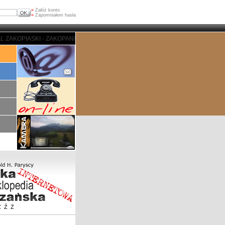
»
Załóż konto
»
Zapomniałem hasła
 - ZAKOPANE - PORTAL ZAKOPIASKI - ZAKOPANE - PORTAL ZAKOPIASKI - ZA
Z
Ź
Ż