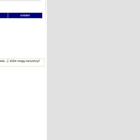
ostatni
nia...)
, które mogą rozszerzyć