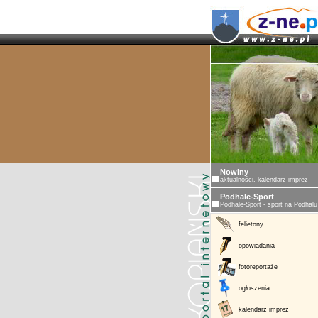
Nowiny
aktualności, kalendarz imprez
Podhale-Sport
Podhale-Sport - sport na Podhalu
felietony
opowiadania
fotoreportaże
ogłoszenia
kalendarz imprez