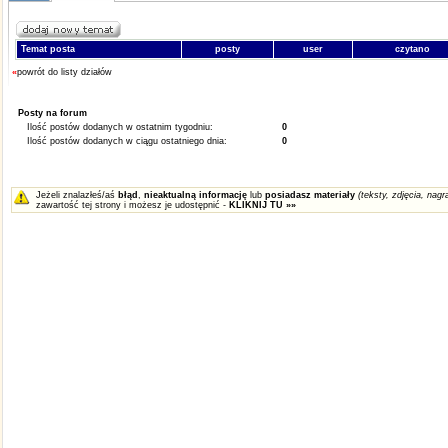
Temat posta
posty
user
czytano
«
powrót do listy działów
Posty na forum
Ilość postów dodanych w ostatnim tygodniu:
0
Ilość postów dodanych w ciągu ostatniego dnia:
0
Jeżeli znalazłeś/aś
błąd
,
nieaktualną informację
lub
posiadasz materiały
(teksty, zdjęcia, nagra
zawartość tej strony i możesz je udostępnić -
KLIKNIJ TU »»