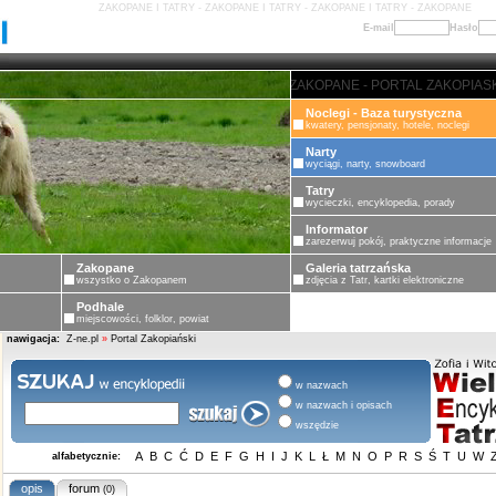
ZAKOPANE I TATRY - ZAKOPANE I TATRY - ZAKOPANE I TATRY - ZAKOPANE
E-mail
Hasło
ZAKOPANE - PORTAL ZAKOPIASKI -
Noclegi - Baza turystyczna
kwatery, pensjonaty, hotele, noclegi
Narty
wyciągi, narty, snowboard
Tatry
wycieczki, encyklopedia, porady
Informator
zarezerwuj pokój, praktyczne informacje
Zakopane
Galeria tatrzańska
wszystko o Zakopanem
zdjęcia z Tatr, kartki elektroniczne
Podhale
miejscowości, folklor, powiat
nawigacja:
Z-ne.pl
»
Portal Zakopiański
w nazwach
w nazwach i opisach
wszędzie
A
B
C
Ć
D
E
F
G
H
I
J
K
L
Ł
M
N
O
P
R
S
Ś
T
U
W
alfabetycznie:
opis
forum
(0)