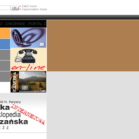
»
Załóż konto
»
Zapomniałem hasła
 ZAKOPANE - PORTAL ZAKOPIASKI - ZAKOPANE - PORTAL ZAKOPIASKI - ZAK
Z
Ź
Ż