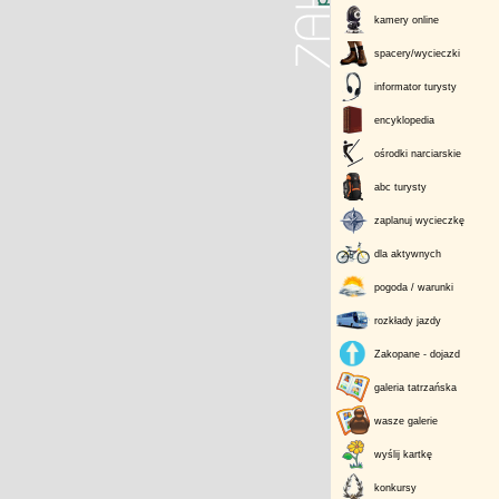
kamery online
spacery/wycieczki
informator turysty
encyklopedia
ośrodki narciarskie
abc turysty
zaplanuj wycieczkę
dla aktywnych
pogoda / warunki
rozkłady jazdy
Zakopane - dojazd
galeria tatrzańska
wasze galerie
wyślij kartkę
konkursy