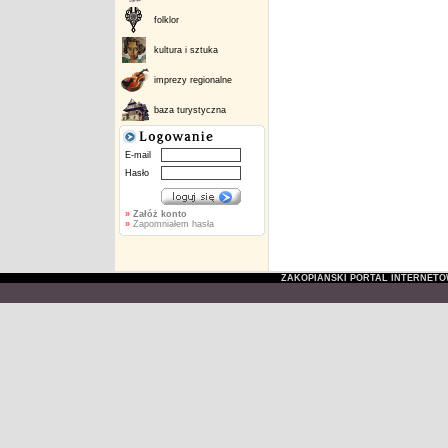
folklor
kultura i sztuka
imprezy regionalne
baza turystyczna
E-mail
Hasło
»
Załóż konto
»
Zapomniałem hasła
ZAKOPIAŃSKI PORTAL INTERNET