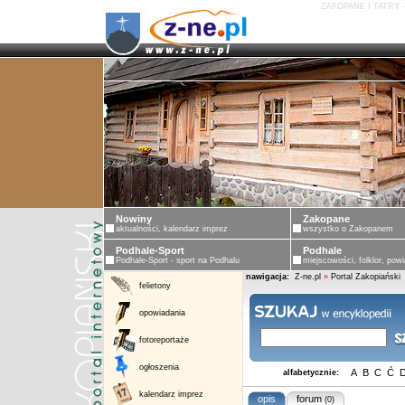
ZAKOPANE I TATRY 
Nowiny
Zakopane
aktualności, kalendarz imprez
wszystko o Zakopanem
Podhale-Sport
Podhale
Podhale-Sport - sport na Podhalu
miejscowości, folklor, powi
nawigacja:
Z-ne.pl
»
Portal Zakopiański
felietony
opowiadania
fotoreportaże
ogłoszenia
A
B
C
Ć
alfabetycznie:
kalendarz imprez
opis
forum
(0)