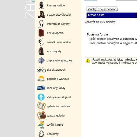
kamery online
spacery/wycieczki
Temat posta
«
powrót do listy działów
informator turysty
encyklopedia
Posty na forum
Ilość postów dodanych w ostatnim ty
ośrodki narciarskie
Ilość postów dodanych w ciągu ostatn
abc turysty
Jeżeli znalazłeś/aś
błąd
,
nieaktua
zaplanuj wycieczkę
zawartość tej strony i możesz je u
dla aktywnych
pogoda / warunki
rozkłady jazdy
Zakopane - dojazd
galeria tatrzańska
wasze galerie
wyślij kartkę
konkursy