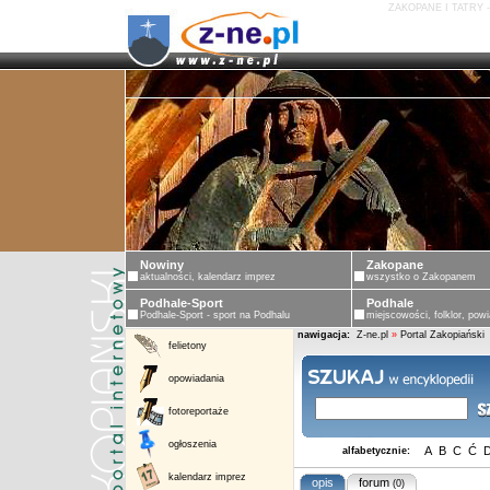
ZAKOPANE I TATRY 
Nowiny
Zakopane
aktualności, kalendarz imprez
wszystko o Zakopanem
Podhale-Sport
Podhale
Podhale-Sport - sport na Podhalu
miejscowości, folklor, powi
nawigacja:
Z-ne.pl
»
Portal Zakopiański
felietony
opowiadania
fotoreportaże
ogłoszenia
A
B
C
Ć
alfabetycznie:
kalendarz imprez
opis
forum
(0)