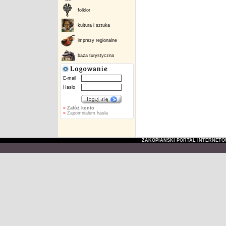
folklor
kultura i sztuka
imprezy regionalne
baza turystyczna
E-mail
Hasło
»
Załóż konto
»
Zapomniałem hasła
ZAKOPIAŃSKI PORTAL INTERNET