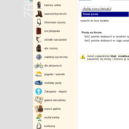
kamery online
spacery/wycieczki
Temat posta
«
powrót do listy działów
informator turysty
encyklopedia
Posty na forum
Ilość postów dodanych w ostatnim ty
ośrodki narciarskie
Ilość postów dodanych w ciągu ostatn
abc turysty
Jeżeli znalazłeś/aś
błąd
,
nieaktua
zaplanuj wycieczkę
zawartość tej strony i możesz je u
dla aktywnych
pogoda / warunki
rozkłady jazdy
Zakopane - dojazd
galeria tatrzańska
wasze galerie
wyślij kartkę
konkursy