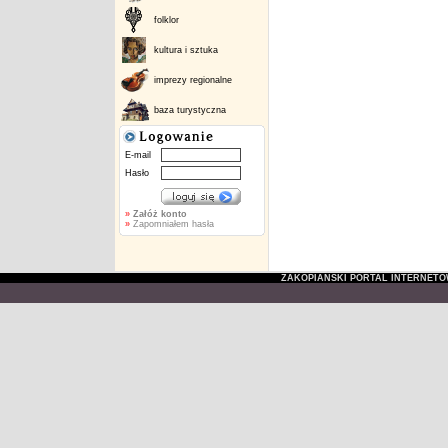
folklor
kultura i sztuka
imprezy regionalne
baza turystyczna
E-mail
Hasło
»
Załóż konto
»
Zapomniałem hasła
ZAKOPIAŃSKI PORTAL INTERNET