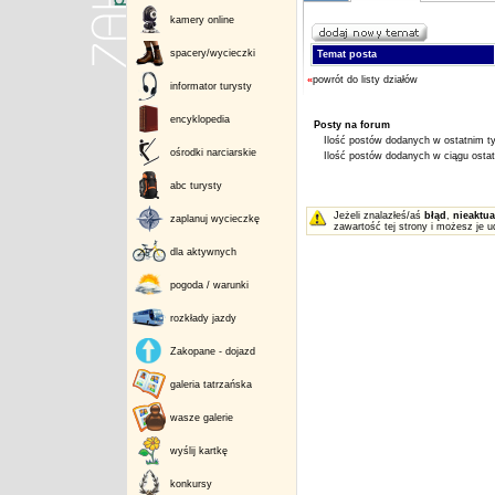
kamery online
spacery/wycieczki
Temat posta
«
powrót do listy działów
informator turysty
encyklopedia
Posty na forum
Ilość postów dodanych w ostatnim ty
ośrodki narciarskie
Ilość postów dodanych w ciągu ostatn
abc turysty
Jeżeli znalazłeś/aś
błąd
,
nieaktua
zaplanuj wycieczkę
zawartość tej strony i możesz je u
dla aktywnych
pogoda / warunki
rozkłady jazdy
Zakopane - dojazd
galeria tatrzańska
wasze galerie
wyślij kartkę
konkursy