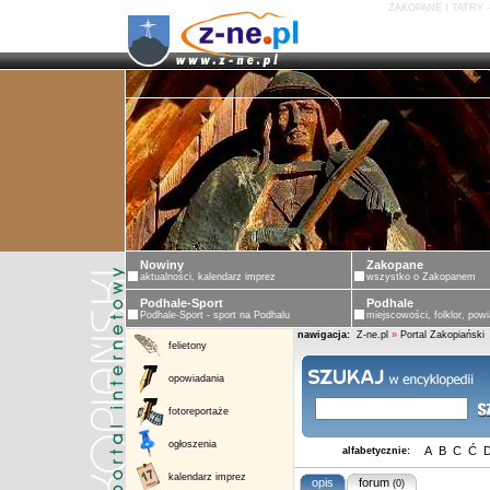
ZAKOPANE I TATRY 
Nowiny
Zakopane
aktualności, kalendarz imprez
wszystko o Zakopanem
Podhale-Sport
Podhale
Podhale-Sport - sport na Podhalu
miejscowości, folklor, powi
nawigacja:
Z-ne.pl
»
Portal Zakopiański
felietony
opowiadania
fotoreportaże
ogłoszenia
A
B
C
Ć
alfabetycznie:
kalendarz imprez
opis
forum
(0)