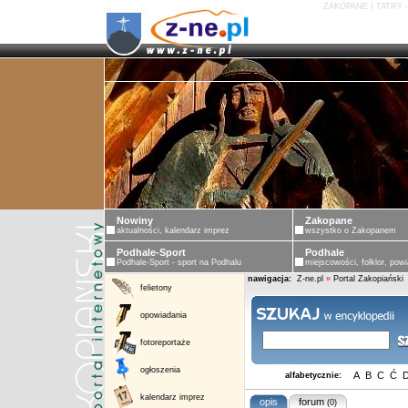
ZAKOPANE I TATRY 
Nowiny
Zakopane
aktualności, kalendarz imprez
wszystko o Zakopanem
Podhale-Sport
Podhale
Podhale-Sport - sport na Podhalu
miejscowości, folklor, powi
nawigacja:
Z-ne.pl
»
Portal Zakopiański
felietony
opowiadania
fotoreportaże
ogłoszenia
A
B
C
Ć
alfabetycznie:
kalendarz imprez
opis
forum
(0)