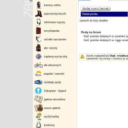
kamery online
spacery/wycieczki
Temat posta
«
powrót do listy działów
informator turysty
encyklopedia
Posty na forum
Ilość postów dodanych w ostatnim ty
ośrodki narciarskie
Ilość postów dodanych w ciągu ostatn
abc turysty
Jeżeli znalazłeś/aś
błąd
,
nieaktua
zaplanuj wycieczkę
zawartość tej strony i możesz je u
dla aktywnych
pogoda / warunki
rozkłady jazdy
Zakopane - dojazd
galeria tatrzańska
wasze galerie
wyślij kartkę
konkursy