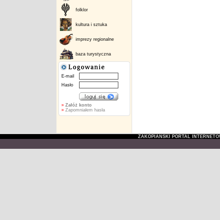
folklor
kultura i sztuka
imprezy regionalne
baza turystyczna
E-mail
Hasło
»
Załóż konto
»
Zapomniałem hasła
ZAKOPIAŃSKI PORTAL INTERNET