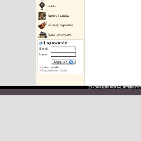
folklor
kultura i sztuka
imprezy regionalne
baza turystyczna
E-mail
Hasło
»
Załóż konto
»
Zapomniałem hasła
ZAKOPIAŃSKI PORTAL INTERNET