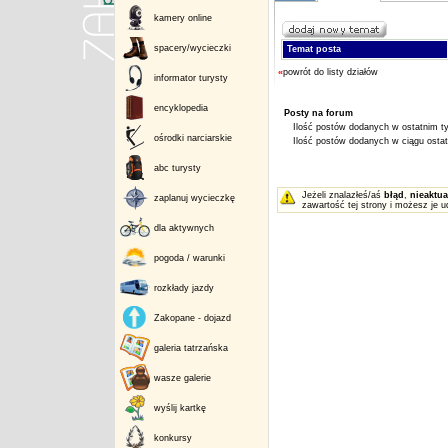
kamery online
spacery/wycieczki
Temat posta
«
powrót do listy działów
informator turysty
encyklopedia
Posty na forum
Ilość postów dodanych w ostatnim ty
ośrodki narciarskie
Ilość postów dodanych w ciągu ostatn
abc turysty
Jeżeli znalazłeś/aś
błąd
,
nieaktua
zaplanuj wycieczkę
zawartość tej strony i możesz je u
dla aktywnych
pogoda / warunki
rozkłady jazdy
Zakopane - dojazd
galeria tatrzańska
wasze galerie
wyślij kartkę
konkursy