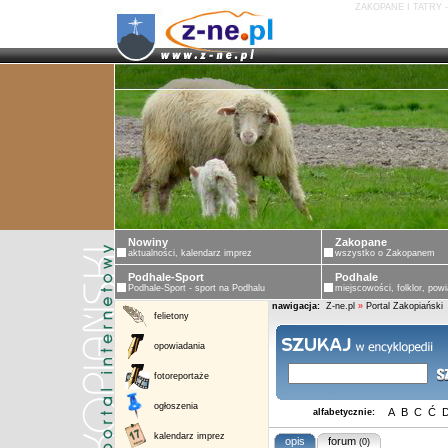
ZAKOPANE I TATRY 
Nowiny
Zakopane
aktualności, kalendarz imprez
wszystko o Zakopanem
Podhale-Sport
Podhale
Podhale-Sport - sport na Podhalu
miejscowości, folklor, powi
nawigacja:
Z-ne.pl
»
Portal Zakopiański
felietony
opowiadania
fotoreportaże
ogłoszenia
A
B
C
Ć
alfabetycznie:
kalendarz imprez
opis
forum
(0)