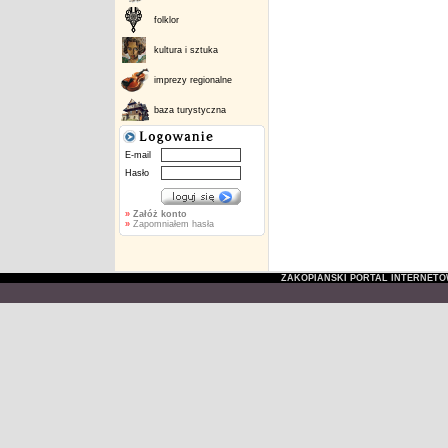
folklor
kultura i sztuka
imprezy regionalne
baza turystyczna
E-mail
Hasło
»
Załóż konto
»
Zapomniałem hasła
ZAKOPIAŃSKI PORTAL INTERNET