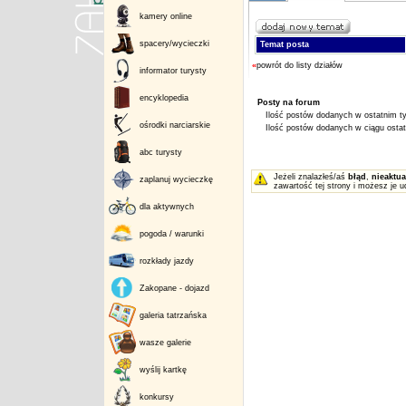
kamery online
spacery/wycieczki
Temat posta
«
powrót do listy działów
informator turysty
encyklopedia
Posty na forum
Ilość postów dodanych w ostatnim ty
ośrodki narciarskie
Ilość postów dodanych w ciągu ostatn
abc turysty
Jeżeli znalazłeś/aś
błąd
,
nieaktua
zaplanuj wycieczkę
zawartość tej strony i możesz je u
dla aktywnych
pogoda / warunki
rozkłady jazdy
Zakopane - dojazd
galeria tatrzańska
wasze galerie
wyślij kartkę
konkursy