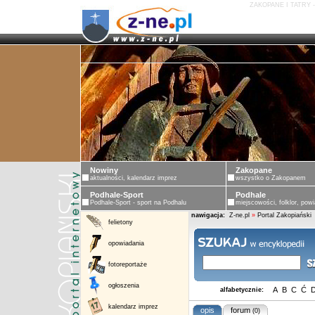
ZAKOPANE I TATRY 
Nowiny
Zakopane
aktualności, kalendarz imprez
wszystko o Zakopanem
Podhale-Sport
Podhale
Podhale-Sport - sport na Podhalu
miejscowości, folklor, powi
nawigacja:
Z-ne.pl
»
Portal Zakopiański
felietony
opowiadania
fotoreportaże
ogłoszenia
A
B
C
Ć
alfabetycznie:
kalendarz imprez
opis
forum
(0)