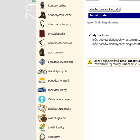
kamery online
spacery/wycieczki
Temat posta
«
powrót do listy działów
informator turysty
encyklopedia
Posty na forum
Ilość postów dodanych w ostatnim ty
ośrodki narciarskie
Ilość postów dodanych w ciągu ostatn
abc turysty
Jeżeli znalazłeś/aś
błąd
,
nieaktua
zaplanuj wycieczkę
zawartość tej strony i możesz je u
dla aktywnych
pogoda / warunki
rozkłady jazdy
Zakopane - dojazd
galeria tatrzańska
wasze galerie
wyślij kartkę
konkursy