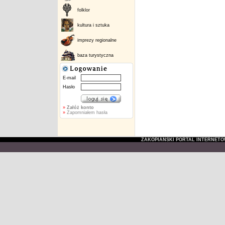
folklor
kultura i sztuka
imprezy regionalne
baza turystyczna
E-mail
Hasło
»
Załóż konto
»
Zapomniałem hasła
ZAKOPIAŃSKI PORTAL INTERNET