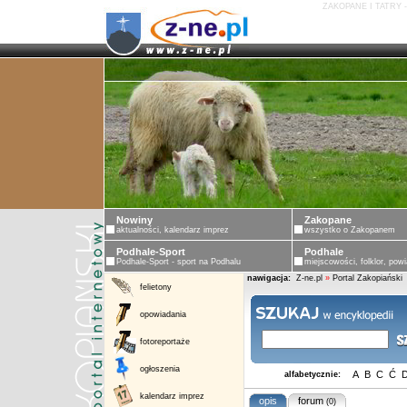
ZAKOPANE I TATRY 
Nowiny
Zakopane
aktualności, kalendarz imprez
wszystko o Zakopanem
Podhale-Sport
Podhale
Podhale-Sport - sport na Podhalu
miejscowości, folklor, powi
nawigacja:
Z-ne.pl
»
Portal Zakopiański
felietony
opowiadania
fotoreportaże
ogłoszenia
A
B
C
Ć
alfabetycznie:
kalendarz imprez
opis
forum
(0)