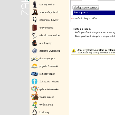
kamery online
spacery/wycieczki
Temat posta
«
powrót do listy działów
informator turysty
encyklopedia
Posty na forum
Ilość postów dodanych w ostatnim ty
ośrodki narciarskie
Ilość postów dodanych w ciągu ostatn
abc turysty
Jeżeli znalazłeś/aś
błąd
,
nieaktua
zaplanuj wycieczkę
zawartość tej strony i możesz je u
dla aktywnych
pogoda / warunki
rozkłady jazdy
Zakopane - dojazd
galeria tatrzańska
wasze galerie
wyślij kartkę
konkursy