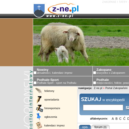
ZAKOPANE I TATRY 
Nowiny
Zakopane
aktualności, kalendarz imprez
wszystko o Zakopanem
Podhale-Sport
Podhale
Podhale-Sport - sport na Podhalu
miejscowości, folklor, powi
nawigacja:
Z-ne.pl
»
Portal Zakopiański
felietony
opowiadania
fotoreportaże
ogłoszenia
A
B
C
Ć
alfabetycznie:
kalendarz imprez
opis
forum
(0)