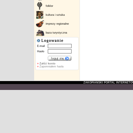
folklor
kultura i sztuka
imprezy regionalne
baza turystyczna
E-mail
Hasło
»
Załóż konto
»
Zapomniałem hasła
ZAKOPIAŃSKI PORTAL INTERNET