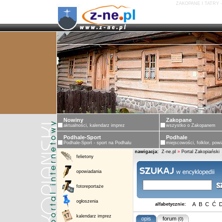
ZAKOPANE I TATRY 
Nowiny
Zakopane
aktualności, kalendarz imprez
wszystko o Zakopanem
Podhale-Sport
Podhale
Podhale-Sport - sport na Podhalu
miejscowości, folklor, powi
nawigacja:
Z-ne.pl
»
Portal Zakopiański
felietony
opowiadania
fotoreportaże
ogłoszenia
A
B
C
Ć
alfabetycznie:
kalendarz imprez
opis
forum
(0)