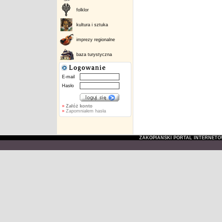
folklor
kultura i sztuka
imprezy regionalne
baza turystyczna
E-mail
Hasło
»
Załóż konto
»
Zapomniałem hasła
ZAKOPIAŃSKI PORTAL INTERNET