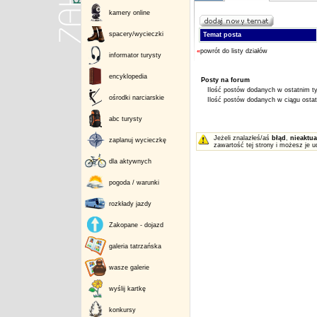
kamery online
spacery/wycieczki
Temat posta
«
powrót do listy działów
informator turysty
encyklopedia
Posty na forum
Ilość postów dodanych w ostatnim ty
ośrodki narciarskie
Ilość postów dodanych w ciągu ostatn
abc turysty
Jeżeli znalazłeś/aś
błąd
,
nieaktua
zaplanuj wycieczkę
zawartość tej strony i możesz je u
dla aktywnych
pogoda / warunki
rozkłady jazdy
Zakopane - dojazd
galeria tatrzańska
wasze galerie
wyślij kartkę
konkursy