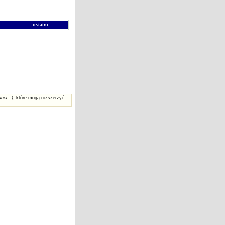
ostatni
nia...)
, które mogą rozszerzyć