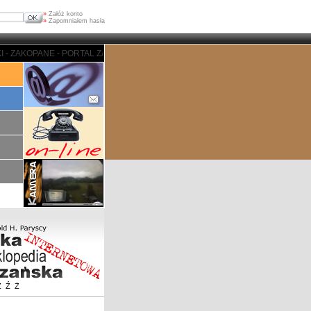
»
Załóż konto
»
Zapomniałem hasła
 ZAKOPANE - PORTAL ZAKOPIASKI - ZAKOPANE - PORTAL ZAKOPIASKI - ZAKO
Z
Ź
Ż