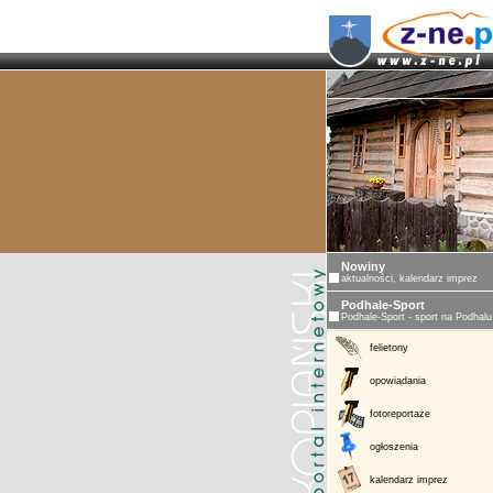
Nowiny
aktualności, kalendarz imprez
Podhale-Sport
Podhale-Sport - sport na Podhalu
felietony
opowiadania
fotoreportaże
ogłoszenia
kalendarz imprez