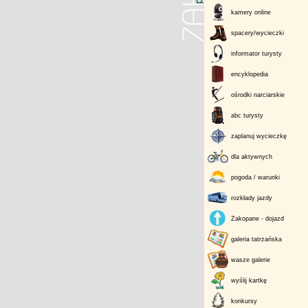
kamery online
spacery/wycieczki
informator turysty
encyklopedia
ośrodki narciarskie
abc turysty
zaplanuj wycieczkę
dla aktywnych
pogoda / warunki
rozkłady jazdy
Zakopane - dojazd
galeria tatrzańska
wasze galerie
wyślij kartkę
konkursy