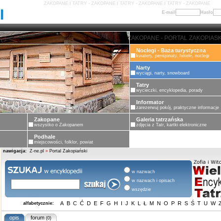
ZAKOPANE I TATRY - ZAKOPANE I TATRY - ZAKOPANE I TATRY - ZAKOPANE
E-mail
Hasło
ZAKOPANE - PORTAL ZAKOPIASKI -
Noclegi - Baza turystyczna
kwatery, pensjonaty, hotele, noclegi
Narty
wyciągi, narty, snowboard
Tatry
wycieczki, encyklopedia, porady
Informator
zarezerwuj pokój, praktyczne informacje
Zakopane
Galeria tatrzańska
wszystko o Zakopanem
zdjęcia z Tatr, kartki elektroniczne
Podhale
miejscowości, folklor, powiat
nawigacja:
Z-ne.pl
»
Portal Zakopiański
w nazwach
w nazwach i opisach
wszędzie
A
B
C
Ć
D
E
F
G
H
I
J
K
L
Ł
M
N
O
P
R
S
Ś
T
U
W
alfabetycznie:
opis
forum
(0)