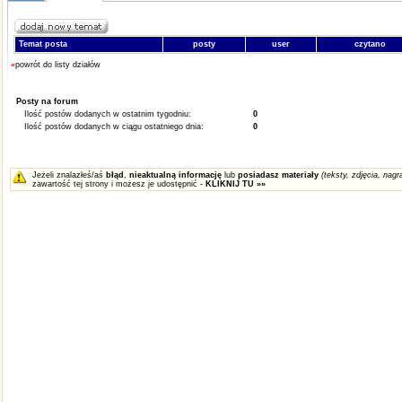
Temat posta
posty
user
czytano
«
powrót do listy działów
Posty na forum
Ilość postów dodanych w ostatnim tygodniu:
0
Ilość postów dodanych w ciągu ostatniego dnia:
0
Jeżeli znalazłeś/aś
błąd
,
nieaktualną informację
lub
posiadasz materiały
(teksty, zdjęcia, nagra
zawartość tej strony i możesz je udostępnić -
KLIKNIJ TU »»