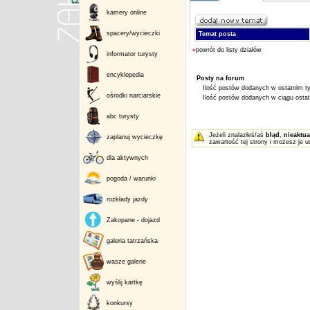
kamery online
spacery/wycieczki
Temat posta
«
powrót do listy działów
informator turysty
encyklopedia
Posty na forum
Ilość postów dodanych w ostatnim ty
ośrodki narciarskie
Ilość postów dodanych w ciągu ostatn
abc turysty
Jeżeli znalazłeś/aś
błąd
,
nieaktua
zaplanuj wycieczkę
zawartość tej strony i możesz je u
dla aktywnych
pogoda / warunki
rozkłady jazdy
Zakopane - dojazd
galeria tatrzańska
wasze galerie
wyślij kartkę
konkursy