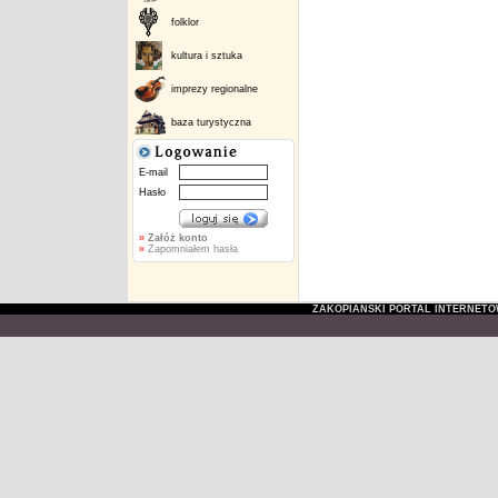
folklor
kultura i sztuka
imprezy regionalne
baza turystyczna
E-mail
Hasło
»
Załóż konto
»
Zapomniałem hasła
ZAKOPIAŃSKI PORTAL INTERNET