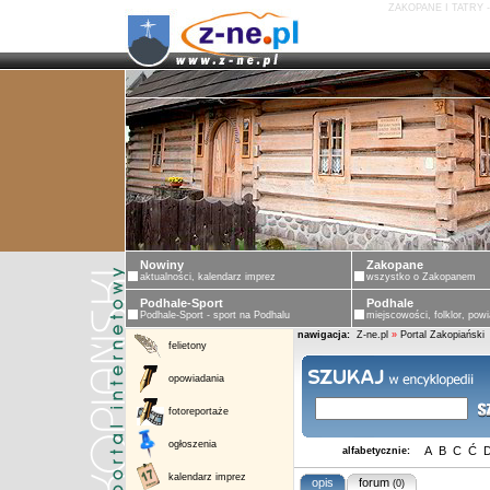
ZAKOPANE I TATRY 
Nowiny
Zakopane
aktualności, kalendarz imprez
wszystko o Zakopanem
Podhale-Sport
Podhale
Podhale-Sport - sport na Podhalu
miejscowości, folklor, powi
nawigacja:
Z-ne.pl
»
Portal Zakopiański
felietony
opowiadania
fotoreportaże
ogłoszenia
A
B
C
Ć
alfabetycznie:
kalendarz imprez
opis
forum
(0)