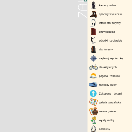
kamery online
spacery/wycieczki
informator turysty
encyklopedia
ośrodki narciarskie
abc turysty
zaplanuj wycieczkę
dla aktywnych
pogoda / warunki
rozkłady jazdy
Zakopane - dojazd
galeria tatrzańska
wasze galerie
wyślij kartkę
konkursy