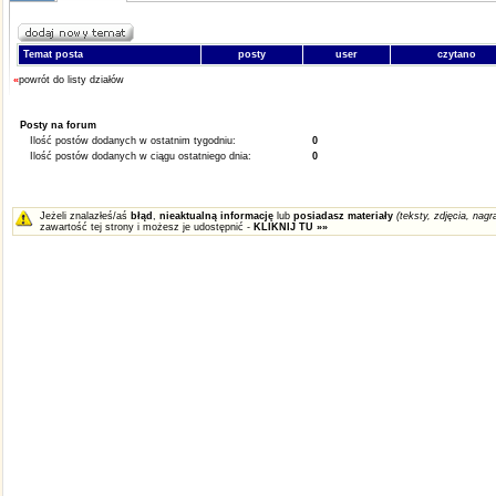
Temat posta
posty
user
czytano
«
powrót do listy działów
Posty na forum
Ilość postów dodanych w ostatnim tygodniu:
0
Ilość postów dodanych w ciągu ostatniego dnia:
0
Jeżeli znalazłeś/aś
błąd
,
nieaktualną informację
lub
posiadasz materiały
(teksty, zdjęcia, nagra
zawartość tej strony i możesz je udostępnić -
KLIKNIJ TU »»