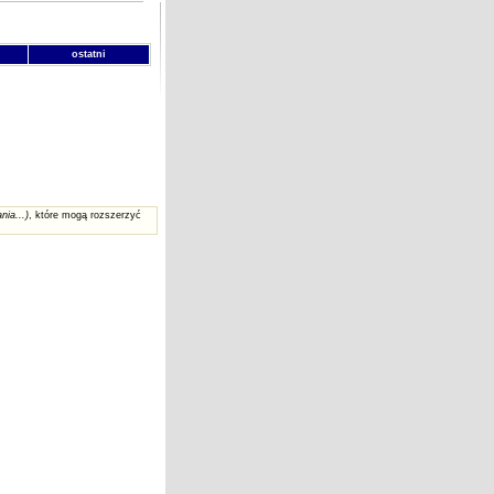
ostatni
nia...)
, które mogą rozszerzyć