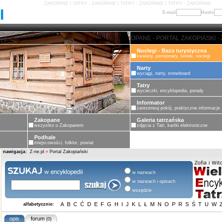
ZAKOPANE I TATRY - ZAKOPANE I TATRY - ZAKOPANE I TATRY - ZAKOPANE
E-mail
Hasło
ZAKOPANE - PORTAL ZAKOPIASKI - ZA
Noclegi - Baza turystyczna
kwatery, pensjonaty, hotele, noclegi
Narty
wyciągi, narty, snowboard
Tatry
wycieczki, encyklopedia, porady
Informator
zarezerwuj pokój, praktyczne informacje
Zakopane
Galeria tatrzańska
wszystko o Zakopanem
zdjęcia z Tatr, kartki elektroniczne
Podhale
miejscowości, folklor, powiat
nawigacja:
Z-ne.pl
»
Portal Zakopiański
w nazwach
w nazwach i opisach
wszędzie
A
B
C
Ć
D
E
F
G
H
I
J
K
L
Ł
M
N
O
P
R
S
Ś
T
U
W
alfabetycznie:
opis
forum
(0)