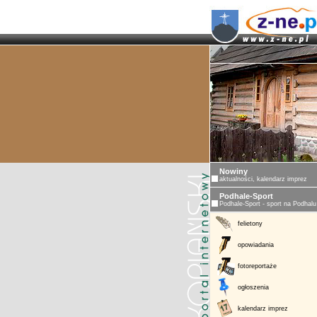
Nowiny
aktualności, kalendarz imprez
Podhale-Sport
Podhale-Sport - sport na Podhalu
felietony
opowiadania
fotoreportaże
ogłoszenia
kalendarz imprez