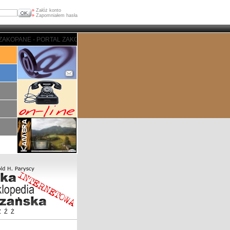
»
Załóż konto
»
Zapomniałem hasła
KOPANE - PORTAL ZAKOPIASKI - ZAKOPANE - PORTAL ZAKOPIASKI - ZAKOPAN
Z
Ź
Ż