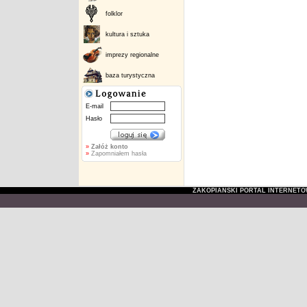
folklor
kultura i sztuka
imprezy regionalne
baza turystyczna
E-mail
Hasło
»
Załóż konto
»
Zapomniałem hasła
ZAKOPIAŃSKI PORTAL INTERNET