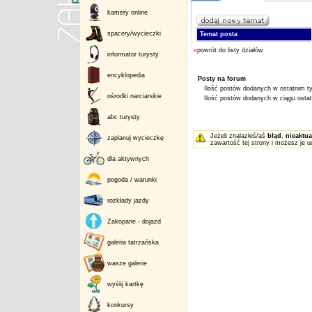
kamery online
spacery/wycieczki
Temat posta
«
powrót do listy działów
informator turysty
encyklopedia
Posty na forum
Ilość postów dodanych w ostatnim ty
ośrodki narciarskie
Ilość postów dodanych w ciągu ostatn
abc turysty
Jeżeli znalazłeś/aś
błąd
,
nieaktua
zaplanuj wycieczkę
zawartość tej strony i możesz je u
dla aktywnych
pogoda / warunki
rozkłady jazdy
Zakopane - dojazd
galeria tatrzańska
wasze galerie
wyślij kartkę
konkursy