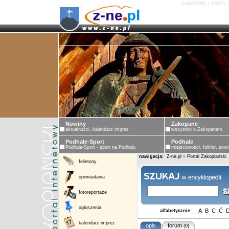
ZAKOPANE I TATRY 
Nowiny
Zakopane
aktualności, kalendarz imprez
wszystko o Zakopanem
Podhale-Sport
Podhale
Podhale-Sport - sport na Podhalu
miejscowości, folklor, powi
nawigacja:
Z-ne.pl
»
Portal Zakopiański
felietony
opowiadania
fotoreportaże
ogłoszenia
A
B
C
Ć
alfabetycznie:
kalendarz imprez
opis
forum
(0)