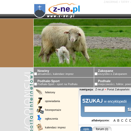
ZAKOPANE I TATRY 
Nowiny
Zakopane
aktualności, kalendarz imprez
wszystko o Zakopanem
Podhale-Sport
Podhale
Podhale-Sport - sport na Podhalu
miejscowości, folklor, powi
nawigacja:
Z-ne.pl
»
Portal Zakopiański
felietony
opowiadania
fotoreportaże
ogłoszenia
A
B
C
Ć
alfabetycznie:
kalendarz imprez
opis
forum
(0)