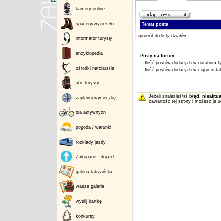
kamery online
spacery/wycieczki
Temat posta
«
powrót do listy działów
informator turysty
encyklopedia
Posty na forum
Ilość postów dodanych w ostatnim ty
ośrodki narciarskie
Ilość postów dodanych w ciągu ostatn
abc turysty
Jeżeli znalazłeś/aś
błąd
,
nieaktua
zaplanuj wycieczkę
zawartość tej strony i możesz je u
dla aktywnych
pogoda / warunki
rozkłady jazdy
Zakopane - dojazd
galeria tatrzańska
wasze galerie
wyślij kartkę
konkursy