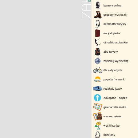
kamery online
spacery/wycieczki
informator turysty
encyklopedia
ośrodki narciarskie
abc turysty
zaplanuj wycieczkę
dla aktywnych
pogoda / warunki
rozkłady jazdy
Zakopane - dojazd
galeria tatrzańska
wasze galerie
wyślij kartkę
konkursy