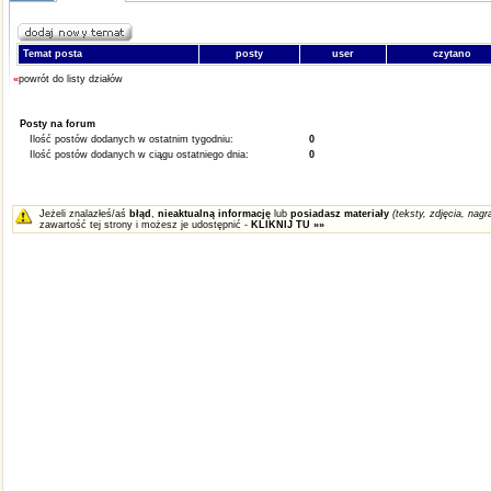
Temat posta
posty
user
czytano
«
powrót do listy działów
Posty na forum
Ilość postów dodanych w ostatnim tygodniu:
0
Ilość postów dodanych w ciągu ostatniego dnia:
0
Jeżeli znalazłeś/aś
błąd
,
nieaktualną informację
lub
posiadasz materiały
(teksty, zdjęcia, nagra
zawartość tej strony i możesz je udostępnić -
KLIKNIJ TU »»