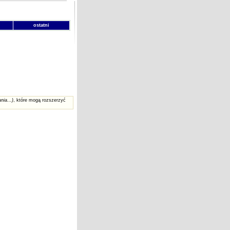
ostatni
nia...)
, które mogą rozszerzyć