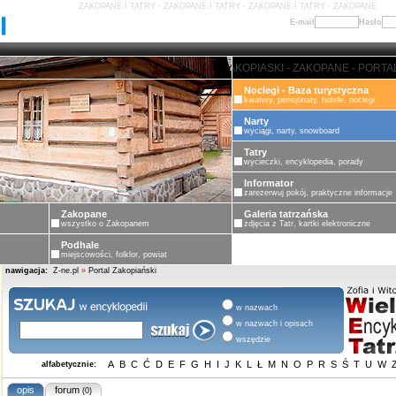
ZAKOPANE I TATRY - ZAKOPANE I TATRY - ZAKOPANE I TATRY - ZAKOPANE
E-mail
Hasło
ZAKOPANE - PORTAL ZAKOPIASKI 
Noclegi - Baza turystyczna
kwatery, pensjonaty, hotele, noclegi
Narty
wyciągi, narty, snowboard
Tatry
wycieczki, encyklopedia, porady
Informator
zarezerwuj pokój, praktyczne informacje
Zakopane
Galeria tatrzańska
wszystko o Zakopanem
zdjęcia z Tatr, kartki elektroniczne
Podhale
miejscowości, folklor, powiat
nawigacja:
Z-ne.pl
»
Portal Zakopiański
w nazwach
w nazwach i opisach
wszędzie
A
B
C
Ć
D
E
F
G
H
I
J
K
L
Ł
M
N
O
P
R
S
Ś
T
U
W
alfabetycznie:
opis
forum
(0)