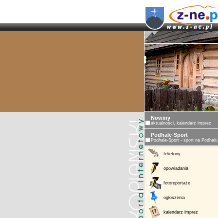
Nowiny
aktualności, kalendarz imprez
Podhale-Sport
Podhale-Sport - sport na Podhalu
felietony
opowiadania
fotoreportaże
ogłoszenia
kalendarz imprez