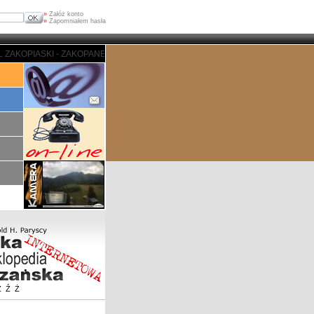
»
Załóż konto
»
Zapomniałem hasła
- ZAKOPANE - PORTAL ZAKOPIASKI - ZAKOPANE - PORTAL ZAKOPIASKI - ZAK
Z
Ź
Ż