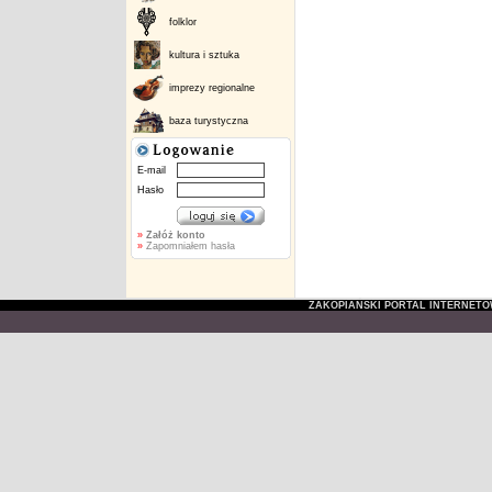
folklor
kultura i sztuka
imprezy regionalne
baza turystyczna
E-mail
Hasło
»
Załóż konto
»
Zapomniałem hasła
ZAKOPIAŃSKI PORTAL INTERNET