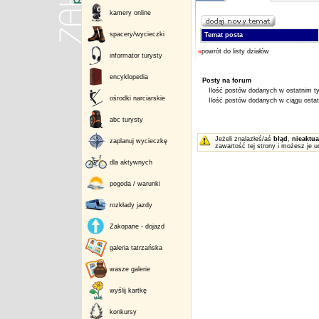
kamery online
spacery/wycieczki
Temat posta
«
powrót do listy działów
informator turysty
encyklopedia
Posty na forum
Ilość postów dodanych w ostatnim ty
ośrodki narciarskie
Ilość postów dodanych w ciągu ostatn
abc turysty
Jeżeli znalazłeś/aś
błąd
,
nieaktua
zaplanuj wycieczkę
zawartość tej strony i możesz je u
dla aktywnych
pogoda / warunki
rozkłady jazdy
Zakopane - dojazd
galeria tatrzańska
wasze galerie
wyślij kartkę
konkursy