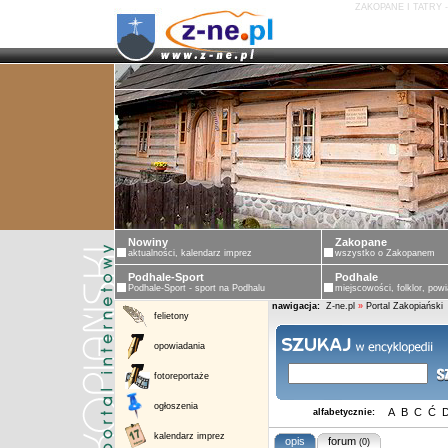
ZAKOPANE I TATRY 
Nowiny
Zakopane
aktualności, kalendarz imprez
wszystko o Zakopanem
Podhale-Sport
Podhale
Podhale-Sport - sport na Podhalu
miejscowości, folklor, powi
nawigacja:
Z-ne.pl
»
Portal Zakopiański
felietony
opowiadania
fotoreportaże
ogłoszenia
A
B
C
Ć
alfabetycznie:
kalendarz imprez
opis
forum
(0)