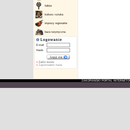
folklor
kultura i sztuka
imprezy regionalne
baza turystyczna
E-mail
Hasło
»
Załóż konto
»
Zapomniałem hasła
ZAKOPIAŃSKI PORTAL INTERNET