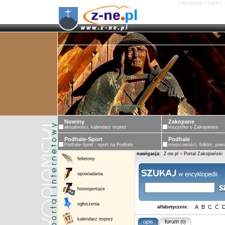
ZAKOPANE I TATRY 
Nowiny
Zakopane
aktualności, kalendarz imprez
wszystko o Zakopanem
Podhale-Sport
Podhale
Podhale-Sport - sport na Podhalu
miejscowości, folklor, powi
nawigacja:
Z-ne.pl
»
Portal Zakopiański
felietony
opowiadania
fotoreportaże
ogłoszenia
A
B
C
Ć
alfabetycznie:
kalendarz imprez
opis
forum
(0)