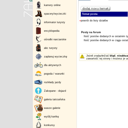
kamery online
spacery/wycieczki
Temat posta
«
powrót do listy działów
informator turysty
encyklopedia
Posty na forum
Ilość postów dodanych w ostatnim ty
ośrodki narciarskie
Ilość postów dodanych w ciągu ostatn
abc turysty
Jeżeli znalazłeś/aś
błąd
,
nieaktua
zaplanuj wycieczkę
zawartość tej strony i możesz je u
dla aktywnych
pogoda / warunki
rozkłady jazdy
Zakopane - dojazd
galeria tatrzańska
wasze galerie
wyślij kartkę
konkursy