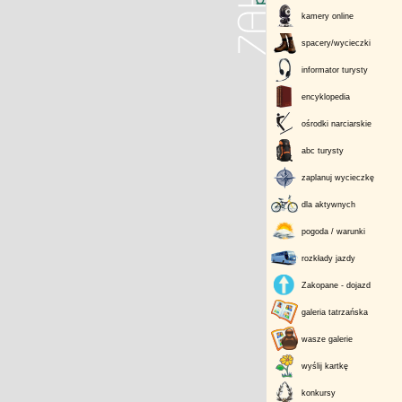
kamery online
spacery/wycieczki
informator turysty
encyklopedia
ośrodki narciarskie
abc turysty
zaplanuj wycieczkę
dla aktywnych
pogoda / warunki
rozkłady jazdy
Zakopane - dojazd
galeria tatrzańska
wasze galerie
wyślij kartkę
konkursy