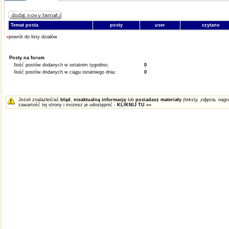
Temat posta
posty
user
czytano
«
powrót do listy działów
Posty na forum
Ilość postów dodanych w ostatnim tygodniu:
0
Ilość postów dodanych w ciągu ostatniego dnia:
0
Jeżeli znalazłeś/aś
błąd
,
nieaktualną informację
lub
posiadasz materiały
(teksty, zdjęcia, nagra
zawartość tej strony i możesz je udostępnić -
KLIKNIJ TU »»