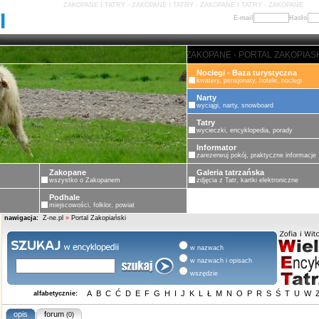
ZAKOPANE I TATRY - ZAKOPANE I TATRY - ZAKOPANE I TATRY - ZAKOPANE
E-mail
Hasło
ZAKOPANE - PORTAL ZAKOPIASKI -
Noclegi - Baza turystyczna
kwatery, pensjonaty, hotele, noclegi
Narty
wyciągi, narty, snowboard
Tatry
wycieczki, encyklopedia, porady
Informator
zarezerwuj pokój, praktyczne informacje
Zakopane
Galeria tatrzańska
wszystko o Zakopanem
zdjęcia z Tatr, kartki elektroniczne
Podhale
miejscowości, folklor, powiat
nawigacja:
Z-ne.pl
»
Portal Zakopiański
w nazwach
w nazwach i opisach
wszędzie
A
B
C
Ć
D
E
F
G
H
I
J
K
L
Ł
M
N
O
P
R
S
Ś
T
U
W
alfabetycznie:
opis
forum
(0)