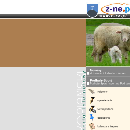
Nowiny
aktualności, kalendarz imprez
Podhale-Sport
Podhale-Sport - sport na Podhalu
felietony
opowiadania
fotoreportaże
ogłoszenia
kalendarz imprez