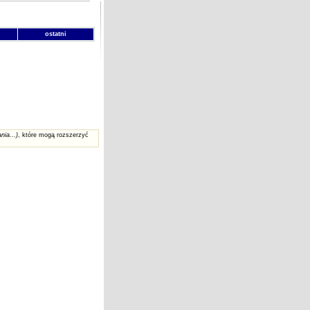
ostatni
nia...)
, które mogą rozszerzyć