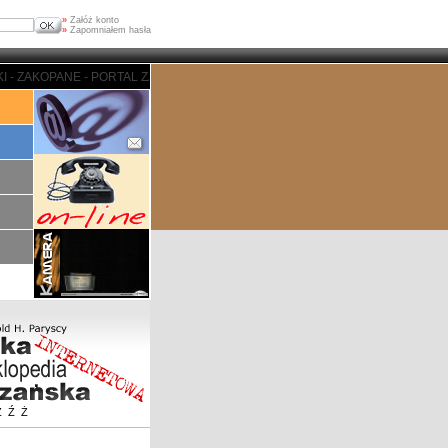
»
Załóż konto
»
Zapomniałem hasła
 ZAKOPANE - PORTAL ZAKOPIASKI - ZAKOPANE - PORTAL ZAKOPIASKI - ZAKO
Z
Ź
Ż