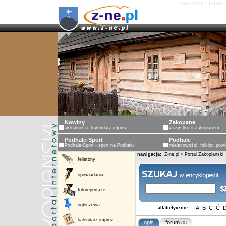
ZAKOPANE I TATRY 
Nowiny
Zakopane
aktualności, kalendarz imprez
wszystko o Zakopanem
Podhale-Sport
Podhale
Podhale-Sport - sport na Podhalu
miejscowości, folklor, powi
nawigacja:
Z-ne.pl
»
Portal Zakopiański
felietony
opowiadania
fotoreportaże
ogłoszenia
A
B
C
Ć
alfabetycznie:
kalendarz imprez
opis
forum
(0)