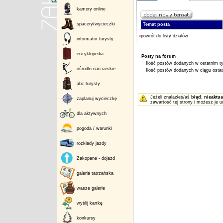
kamery online
spacery/wycieczki
Temat posta
«
powrót do listy działów
informator turysty
encyklopedia
Posty na forum
Ilość postów dodanych w ostatnim ty
ośrodki narciarskie
Ilość postów dodanych w ciągu ostatn
abc turysty
Jeżeli znalazłeś/aś
błąd
,
nieaktua
zaplanuj wycieczkę
zawartość tej strony i możesz je u
dla aktywnych
pogoda / warunki
rozkłady jazdy
Zakopane - dojazd
galeria tatrzańska
wasze galerie
wyślij kartkę
konkursy