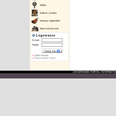
folklor
kultura i sztuka
imprezy regionalne
baza turystyczna
E-mail
Hasło
»
Załóż konto
»
Zapomniałem hasła
ZAKOPIAŃSKI PORTAL INTERNET