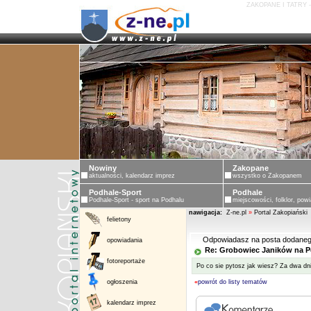
ZAKOPANE I TATRY 
Nowiny
Zakopane
aktualności, kalendarz imprez
wszystko o Zakopanem
Podhale-Sport
Podhale
Podhale-Sport - sport na Podhalu
miejscowości, folklor, powi
nawigacja:
Z-ne.pl
»
Portal Zakopiański
felietony
Odpowiadasz na posta dodaneg
opowiadania
Re: Grobowiec Janików na 
fotoreportaże
Po co sie pytosz jak wiesz? Za dwa dni
ogłoszenia
«
powrót do listy tematów
kalendarz imprez