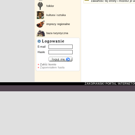
zawartość tej strony i możesz je u
folklor
kultura i sztuka
imprezy regionalne
baza turystyczna
E-mail
Hasło
»
Załóż konto
»
Zapomniałem hasła
ZAKOPIAŃSKI PORTAL INTERNET