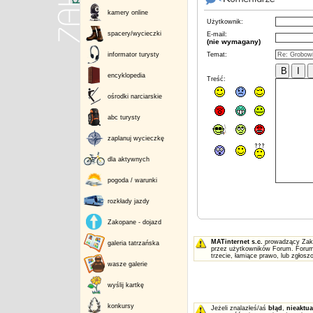
kamery online
Użytkownik:
spacery/wycieczki
E-mail:
(nie wymagany)
informator turysty
Temat:
encyklopedia
Treść:
ośrodki narciarskie
abc turysty
zaplanuj wycieczkę
dla aktywnych
pogoda / warunki
rozkłady jazdy
Zakopane - dojazd
MATinternet s.c.
prowadzący Zakop
galeria tatrzańska
przez użytkowników Forum. Forum 
trzecie, łamiące prawo, lub zgłos
wasze galerie
wyślij kartkę
konkursy
Jeżeli znalazłeś/aś
błąd
,
nieaktua