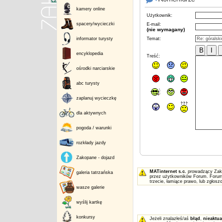
kamery online
Użytkownik:
spacery/wycieczki
E-mail:
(nie wymagany)
informator turysty
Temat:
encyklopedia
Treść:
ośrodki narciarskie
abc turysty
zaplanuj wycieczkę
dla aktywnych
pogoda / warunki
rozkłady jazdy
Zakopane - dojazd
MATinternet s.c.
prowadzący Zakop
galeria tatrzańska
przez użytkowników Forum. Forum 
trzecie, łamiące prawo, lub zgłos
wasze galerie
wyślij kartkę
konkursy
Jeżeli znalazłeś/aś
błąd
,
nieaktua