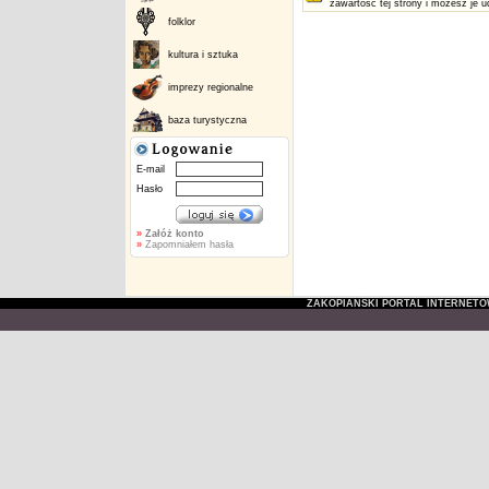
zawartość tej strony i możesz je u
folklor
kultura i sztuka
imprezy regionalne
baza turystyczna
E-mail
Hasło
»
Załóż konto
»
Zapomniałem hasła
ZAKOPIAŃSKI PORTAL INTERNET