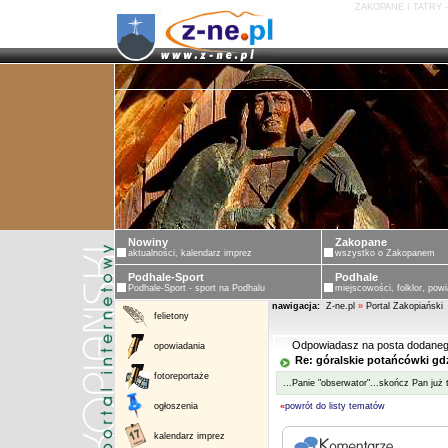
ZAKOPANE I TATRY 
Nowiny
Zakopane
aktualności, kalendarz imprez
wszystko o Zakopanem
Podhale-Sport
Podhale
Podhale-Sport - sport na Podhalu
miejscowości, folklor, powi
nawigacja:
Z-ne.pl
»
Portal Zakopiański
felietony
Odpowiadasz na posta dodaneg
opowiadania
Re: góralskie potańcówki gd
fotoreportaże
...Panie "obserwator"...skończ Pan już 
ogłoszenia
«
powrót do listy tematów
kalendarz imprez