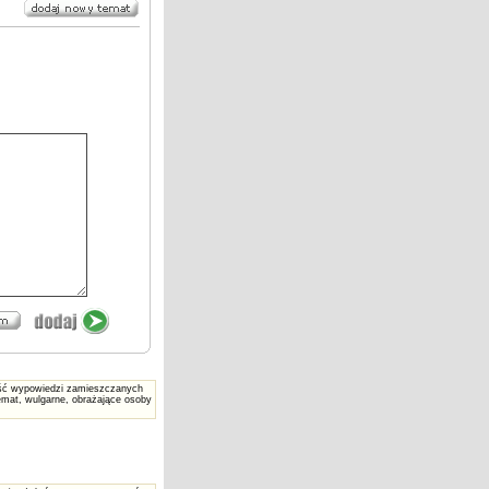
reść wypowiedzi zamieszczanych
mat, wulgarne, obrażające osoby