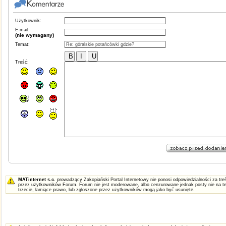
Użytkownik:
E-mail:
(nie wymagany)
Temat:
Treść:
MATinternet s.c.
prowadzący Zakopiański Portal Internetowy nie ponosi odpowiedzialności za t
przez użytkowników Forum. Forum nie jest moderowane, albo cenzurowane jednak posty nie na te
trzecie, łamiące prawo, lub zgłoszone przez użytkowników mogą jako być usunięte.