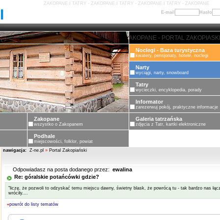
ZAKOPANE I TATRY - ZAKOPANE I TATRY - ZAKOPANE I TATRY - ZAKOPANE
E-mail
Hasło
ZAKOPANE - PORTAL ZAKOPIASKI - 
Noclegi - Baza turystyczna
kwatery, pensjonaty, hotele, noclegi
Narty
wyciągi, narty, snowboard
Tatry
wycieczki, encyklopedia, porady
Informator
zarezerwuj pokój, praktyczne informacje
Zakopane
Galeria tatrzańska
wszystko o Zakopanem
zdjęcia z Tatr, kartki elektroniczne
Podhale
miejscowości, folklor, powiat
nawigacja:
Z-ne.pl
»
Portal Zakopiański
Odpowiadasz na posta dodanego przez:
ewalina
Re: góralskie potańcówki gdzie?
"liczę, że pozwoli to odzyskać temu miejscu dawny, świetny blask, że powrócą tu - tak bardzo nas łącząc
wróciły....
«
powrót do listy tematów