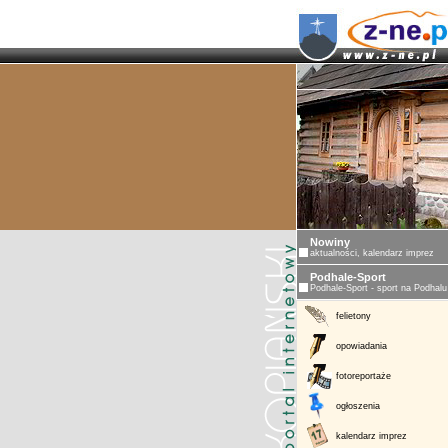
Nowiny
aktualności, kalendarz imprez
Podhale-Sport
Podhale-Sport - sport na Podhalu
felietony
opowiadania
fotoreportaże
ogłoszenia
kalendarz imprez