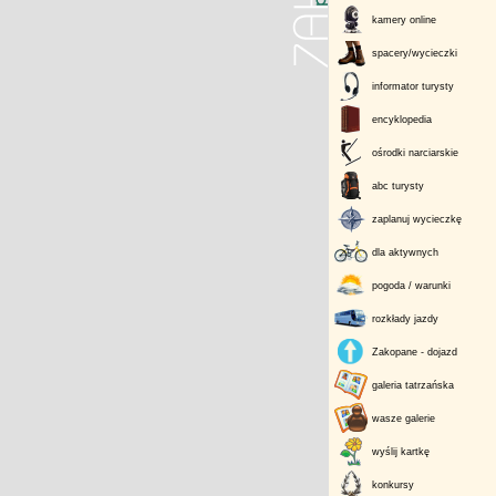
kamery online
spacery/wycieczki
informator turysty
encyklopedia
ośrodki narciarskie
abc turysty
zaplanuj wycieczkę
dla aktywnych
pogoda / warunki
rozkłady jazdy
Zakopane - dojazd
galeria tatrzańska
wasze galerie
wyślij kartkę
konkursy