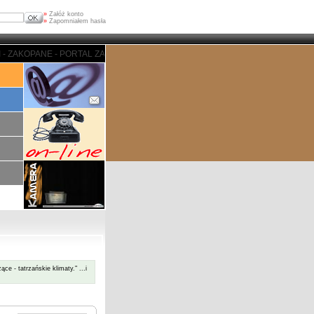
»
Załóż konto
»
Zapomniałem hasła
ZAKOPANE - PORTAL ZAKOPIASKI - ZAKOPANE - PORTAL ZAKOPIASKI - ZAKOP
e - tatrzańskie klimaty." ...i