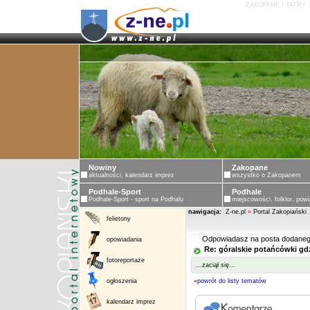
ZAKOPANE I TATRY 
Nowiny
Zakopane
aktualności, kalendarz imprez
wszystko o Zakopanem
Podhale-Sport
Podhale
Podhale-Sport - sport na Podhalu
miejscowości, folklor, powi
nawigacja:
Z-ne.pl
»
Portal Zakopiański
felietony
Odpowiadasz na posta dodaneg
opowiadania
Re: góralskie potańcówki gd
fotoreportaże
...zaciął się...
ogłoszenia
«
powrót do listy tematów
kalendarz imprez