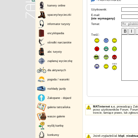
kamery online
Użytkownik:
spacery/wycieczki
E-mail:
(nie wymagany)
informator turysty
Temat:
encyklopedia
Treść:
ośrodki narciarskie
abc turysty
zaplanuj wycieczkę
dla aktywnych
pogoda / warunki
rozkłady jazdy
Zakopane - dojazd
MATinternet s.c.
prowadzący Zakop
galeria tatrzańska
przez użytkowników Forum. Forum 
trzecie, łamiące prawo, lub zgłos
wasze galerie
wyślij kartkę
konkursy
Jeżeli znalazłeś/aś
błąd
,
nieaktua