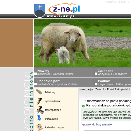
ZAKOPANE I TATRY 
Nowiny
Zakopane
aktualności, kalendarz imprez
wszystko o Zakopanem
Podhale-Sport
Podhale
Podhale-Sport - sport na Podhalu
miejscowości, folklor, powi
nawigacja:
Z-ne.pl
»
Portal Zakopiański
felietony
Odpowiadasz na posta dodaneg
opowiadania
Re: góralskie potańcówki gd
fotoreportaże
Oczywiście, że prościej, ale kto wie co
internecie są anonimowi. No i wtedy wy
wymiany uwag, łatwo można się zorien
ogłoszenia
«
powrót do listy tematów
kalendarz imprez