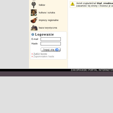
Jeżeli znalazłeś/aś
błąd
,
nieaktua
folklor
zawartość tej strony i możesz je u
kultura i sztuka
imprezy regionalne
baza turystyczna
E-mail
Hasło
»
Załóż konto
»
Zapomniałem hasła
ZAKOPIAŃSKI PORTAL INTERNET