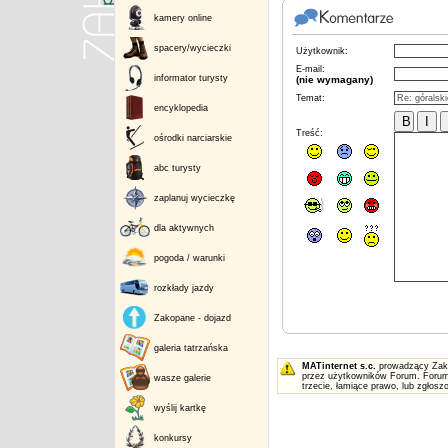
kamery online
spacery/wycieczki
Użytkownik:
E-mail:
informator turysty
(nie wymagany)
Temat:
encyklopedia
Treść:
ośrodki narciarskie
abc turysty
zaplanuj wycieczkę
dla aktywnych
pogoda / warunki
rozkłady jazdy
Zakopane - dojazd
galeria tatrzańska
MATinternet s.c.
prowadzący Zakop
przez użytkowników Forum. Forum 
wasze galerie
trzecie, łamiące prawo, lub zgłos
wyślij kartkę
konkursy