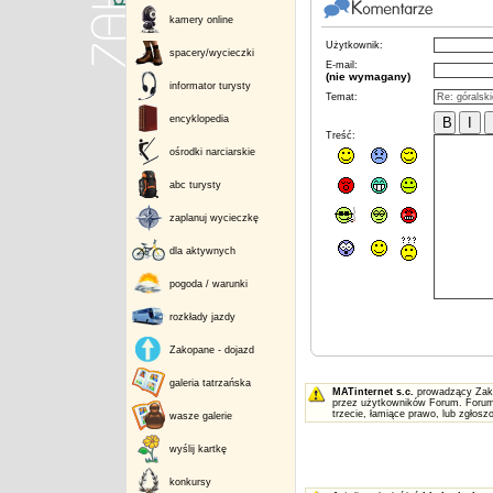
kamery online
Użytkownik:
spacery/wycieczki
E-mail:
(nie wymagany)
informator turysty
Temat:
encyklopedia
Treść:
ośrodki narciarskie
abc turysty
zaplanuj wycieczkę
dla aktywnych
pogoda / warunki
rozkłady jazdy
Zakopane - dojazd
galeria tatrzańska
MATinternet s.c.
prowadzący Zakop
przez użytkowników Forum. Forum 
trzecie, łamiące prawo, lub zgłos
wasze galerie
wyślij kartkę
konkursy