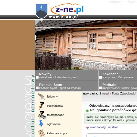
ZAKOPANE I TATRY 
Nowiny
Zakopane
aktualności, kalendarz imprez
wszystko o Zakopanem
Podhale-Sport
Podhale
Podhale-Sport - sport na Podhalu
miejscowości, folklor, powi
nawigacja:
Z-ne.pl
»
Portal Zakopiański
felietony
Odpowiadasz na posta dodaneg
opowiadania
Re: góralskie potańcówki gd
fotoreportaże
miller, ale odważnych nie ma. Łatwiej 
może sobie założyć 15 kont i uprawiać
ogłoszenia
«
powrót do listy tematów
kalendarz imprez