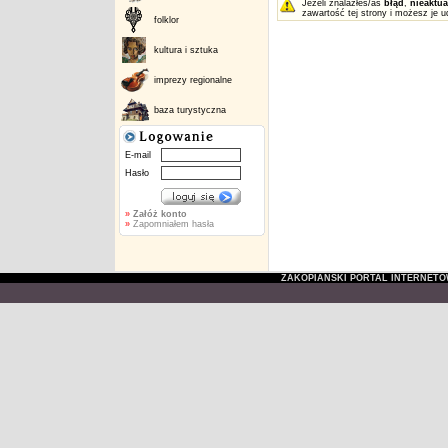
Jeżeli znalazłeś/aś
błąd
,
nieaktua
zawartość tej strony i możesz je u
folklor
kultura i sztuka
imprezy regionalne
baza turystyczna
E-mail
Hasło
»
Załóż konto
»
Zapomniałem hasła
ZAKOPIAŃSKI PORTAL INTERNET