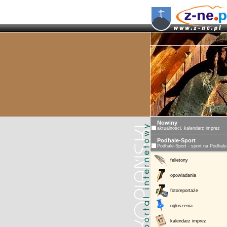
Nowiny
aktualności, kalendarz imprez
Podhale-Sport
Podhale-Sport - sport na Podhalu
felietony
opowiadania
fotoreportaże
ogłoszenia
kalendarz imprez