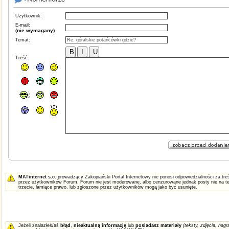
Użytkownik:
E-mail:
(nie wymagany)
Temat:
Treść:
MATinternet s.c.
prowadzący Zakopiański Portal Internetowy nie ponosi odpowiedzialności za t
przez użytkowników Forum. Forum nie jest moderowane, albo cenzurowane jednak posty nie na te
trzecie, łamiące prawo, lub zgłoszone przez użytkowników mogą jako być usunięte.
Jeżeli znalazłeś/aś
błąd
,
nieaktualną informację
lub
posiadasz materiały
(teksty, zdjęcia, nagra