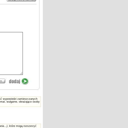
reść wypowiedzi zamieszczanych
mat, wulgarne, obrażające osoby
nia...)
, które mogą rozszerzyć