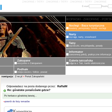
ZAKOPANE I TATRY - ZAKOPANE I TATRY - ZAKOPANE I TATRY - ZAKOPANE
E-mail
Hasło
ZAKOPANE - PORTAL ZAKOPIASKI 
Noclegi - Baza turystyczna
kwatery, pensjonaty, hotele, noclegi
Narty
wyciągi, narty, snowboard
Tatry
wycieczki, encyklopedia, porady
Informator
zarezerwuj pokój, praktyczne informacje
Zakopane
Galeria tatrzańska
wszystko o Zakopanem
zdjęcia z Tatr, kartki elektroniczne
Podhale
miejscowości, folklor, powiat
nawigacja:
Z-ne.pl
»
Portal Zakopiański
Odpowiadasz na posta dodanego przez:
RaffalM
Re: góralskie potańcówki gdzie?
Po herbatce góralskiej łatwiej...
«
powrót do listy tematów