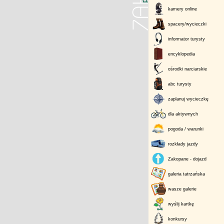
kamery online
spacery/wycieczki
informator turysty
encyklopedia
ośrodki narciarskie
abc turysty
zaplanuj wycieczkę
dla aktywnych
pogoda / warunki
rozkłady jazdy
Zakopane - dojazd
galeria tatrzańska
wasze galerie
wyślij kartkę
konkursy