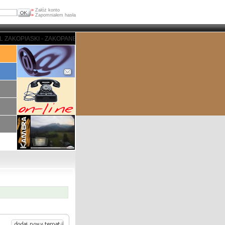
»
Załóż konto
»
Zapomniałem hasła
- ZAKOPANE - PORTAL ZAKOPIASKI - ZAKOPANE - PORTAL ZAKOPIASKI - ZAK