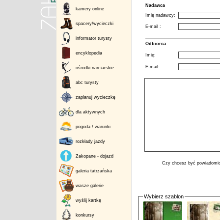
Nadawca
kamery online
Imię nadawcy:
spacery/wycieczki
E-mail :
informator turysty
Odbiorca
encyklopedia
Imię:
E-mail:
ośrodki narciarskie
abc turysty
zaplanuj wycieczkę
dla aktywnych
pogoda / warunki
rozkłady jazdy
Zakopane - dojazd
Czy chcesz być powiadomio
galeria tatrzańska
wasze galerie
Wybierz szablon
wyślij kartkę
konkursy