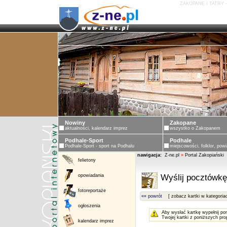
ZAKOPANE I TATRY 
Nowiny
Zakopane
aktualności, kalendarz imprez
wszystko o Zakopanem
Podhale-Sport
Podhale
Podhale-Sport - sport na Podhalu
miejscowości, folklor, powi
nawigacja:
Z-ne.pl
»
Portal Zakopiański
felietony
opowiadania
Wyślij pocztówkę
fotoreportaże
«« powrót
[ zobacz kartki w kategoria
ogłoszenia
Aby wysłać kartkę wypełnij po
Twojej kartki z poniższych pro
kalendarz imprez