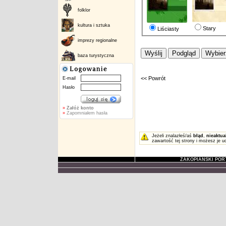
folklor
kultura i sztuka
Stary
Liściasty
imprezy regionalne
baza turystyczna
<< Powrót
E-mail
Hasło
»
Załóż konto
»
Zapomniałem hasła
Jeżeli znalazłeś/aś
błąd
,
nieaktua
zawartość tej strony i możesz je u
ZAKOPIAŃSKI POR