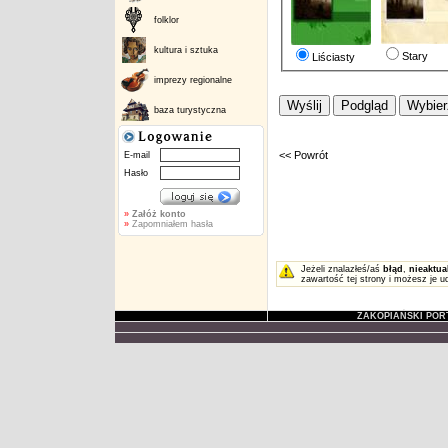
folklor
kultura i sztuka
Stary
Liściasty
imprezy regionalne
baza turystyczna
<< Powrót
E-mail
Hasło
»
Załóż konto
»
Zapomniałem hasła
Jeżeli znalazłeś/aś
błąd
,
nieaktua
zawartość tej strony i możesz je u
ZAKOPIAŃSKI POR