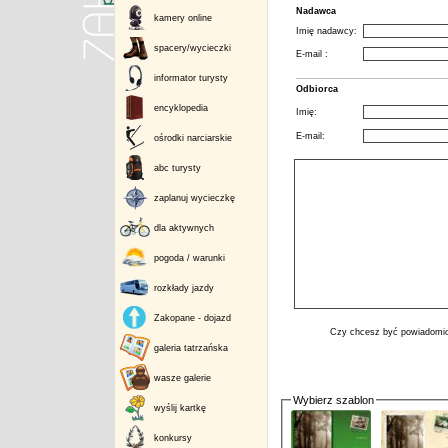
Nadawca
kamery online
Imię nadawcy:
spacery/wycieczki
E-mail :
informator turysty
Odbiorca
encyklopedia
Imię:
E-mail:
ośrodki narciarskie
abc turysty
zaplanuj wycieczkę
dla aktywnych
pogoda / warunki
rozkłady jazdy
Zakopane - dojazd
Czy chcesz być powiadomio
galeria tatrzańska
wasze galerie
Wybierz szablon
wyślij kartkę
konkursy