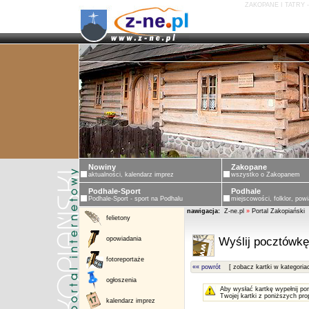
ZAKOPANE I TATRY 
Nowiny
Zakopane
aktualności, kalendarz imprez
wszystko o Zakopanem
Podhale-Sport
Podhale
Podhale-Sport - sport na Podhalu
miejscowości, folklor, powi
nawigacja:
Z-ne.pl
»
Portal Zakopiański
felietony
opowiadania
Wyślij pocztówkę
fotoreportaże
«« powrót
[ zobacz kartki w kategoria
ogłoszenia
Aby wysłać kartkę wypełnij po
Twojej kartki z poniższych pro
kalendarz imprez