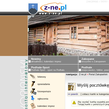
ZAKOPANE I TATRY 
Nowiny
Zakopane
aktualności, kalendarz imprez
wszystko o Zakopanem
Podhale-Sport
Podhale
Podhale-Sport - sport na Podhalu
miejscowości, folklor, powi
nawigacja:
Z-ne.pl
»
Portal Zakopiański
felietony
opowiadania
Wyślij pocztówkę
fotoreportaże
«« powrót
[ zobacz kartki w kategoria
ogłoszenia
Aby wysłać kartkę wypełnij po
Twojej kartki z poniższych pro
kalendarz imprez