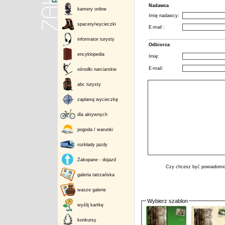
Nadawca
kamery online
Imię nadawcy:
spacery/wycieczki
E-mail :
informator turysty
Odbiorca
encyklopedia
Imię:
E-mail:
ośrodki narciarskie
abc turysty
zaplanuj wycieczkę
dla aktywnych
pogoda / warunki
rozkłady jazdy
Zakopane - dojazd
Czy chcesz być powiadomio
galeria tatrzańska
wasze galerie
Wybierz szablon
wyślij kartkę
konkursy