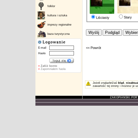
folklor
kultura i sztuka
Stary
Liściasty
imprezy regionalne
baza turystyczna
<< Powrót
E-mail
Hasło
»
Załóż konto
»
Zapomniałem hasła
Jeżeli znalazłeś/aś
błąd
,
nieaktua
zawartość tej strony i możesz je u
ZAKOPIAŃSKI POR