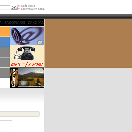
»
Załóż konto
»
Zapomniałem hasła
- ZAKOPANE - PORTAL ZAKOPIASKI - ZAKOPANE - PORTAL ZAKOPIASKI - ZAK