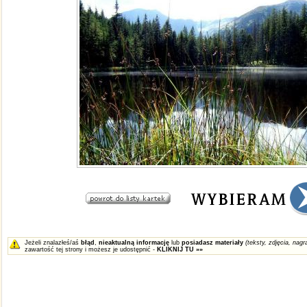
Jeżeli znalazłeś/aś
błąd
,
nieaktualną informację
lub
posiadasz materiały
(teksty, zdjęcia, nagra
zawartość tej strony i możesz je udostępnić -
KLIKNIJ TU »»