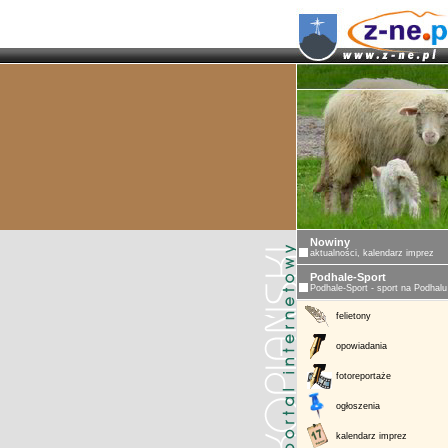
Nowiny
aktualności, kalendarz imprez
Podhale-Sport
Podhale-Sport - sport na Podhalu
felietony
opowiadania
fotoreportaże
ogłoszenia
kalendarz imprez