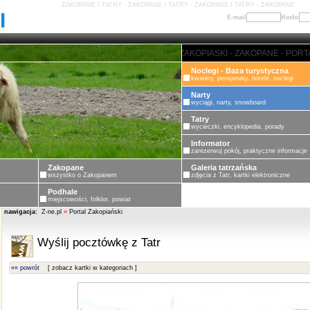
ZAKOPANE I TATRY - ZAKOPANE I TATRY - ZAKOPANE I TATRY - ZAKOPANE
E-mail
Hasło
ZAKOPANE - PORTAL ZAKOPIASKI 
Noclegi - Baza turystyczna
kwatery, pensjonaty, hotele, noclegi
Narty
wyciągi, narty, snowboard
Tatry
wycieczki, encyklopedia, porady
Informator
zarezerwuj pokój, praktyczne informacje
Zakopane
Galeria tatrzańska
wszystko o Zakopanem
zdjęcia z Tatr, kartki elektroniczne
Podhale
miejscowości, folklor, powiat
nawigacja:
Z-ne.pl
»
Portal Zakopiański
Wyślij pocztówkę z Tatr
«« powrót
[ zobacz kartki w kategoriach ]