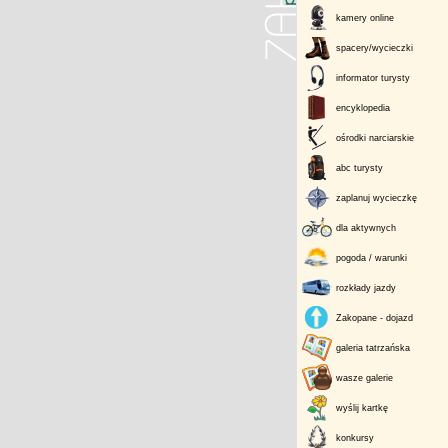
kamery online
spacery/wycieczki
informator turysty
encyklopedia
ośrodki narciarskie
abc turysty
zaplanuj wycieczkę
dla aktywnych
pogoda / warunki
rozkłady jazdy
Zakopane - dojazd
galeria tatrzańska
wasze galerie
wyślij kartkę
konkursy