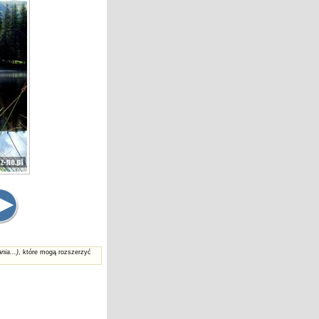
nia...)
, które mogą rozszerzyć