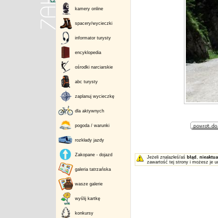
kamery online
spacery/wycieczki
informator turysty
encyklopedia
ośrodki narciarskie
abc turysty
zaplanuj wycieczkę
dla aktywnych
pogoda / warunki
rozkłady jazdy
Zakopane - dojazd
Jeżeli znalazłeś/aś
błąd
,
nieaktua
zawartość tej strony i możesz je u
galeria tatrzańska
wasze galerie
wyślij kartkę
konkursy