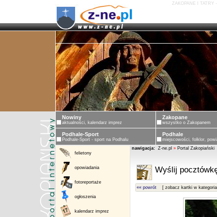
ZAKOPANE I TATRY 
Nowiny
Zakopane
aktualności, kalendarz imprez
wszystko o Zakopanem
Podhale-Sport
Podhale
Podhale-Sport - sport na Podhalu
miejscowości, folklor, powi
nawigacja:
Z-ne.pl
»
Portal Zakopiański
felietony
opowiadania
Wyślij pocztówkę
fotoreportaże
«« powrót
[ zobacz kartki w kategoria
ogłoszenia
kalendarz imprez