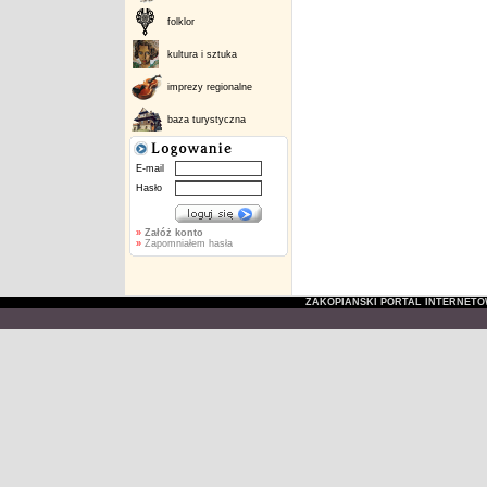
folklor
kultura i sztuka
imprezy regionalne
baza turystyczna
E-mail
Hasło
»
Załóż konto
»
Zapomniałem hasła
ZAKOPIAŃSKI PORTAL INTERNET