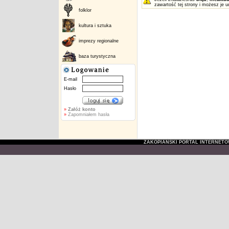
zawartość tej strony i możesz je u
folklor
kultura i sztuka
imprezy regionalne
baza turystyczna
E-mail
Hasło
»
Załóż konto
»
Zapomniałem hasła
ZAKOPIAŃSKI PORTAL INTERNET