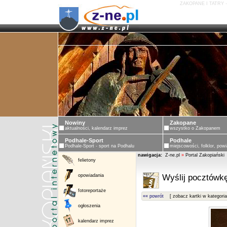
ZAKOPANE I TATRY 
Nowiny
Zakopane
aktualności, kalendarz imprez
wszystko o Zakopanem
Podhale-Sport
Podhale
Podhale-Sport - sport na Podhalu
miejscowości, folklor, powi
nawigacja:
Z-ne.pl
»
Portal Zakopiański
felietony
opowiadania
Wyślij pocztówkę
fotoreportaże
«« powrót
[ zobacz kartki w kategoria
ogłoszenia
kalendarz imprez