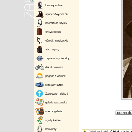
kamery online
spacery/wycieczki
informator turysty
encyklopedia
ośrodki narciarskie
abc turysty
zaplanuj wycieczkę
dla aktywnych
pogoda / warunki
rozkłady jazdy
Zakopane - dojazd
galeria tatrzańska
wasze galerie
wyślij kartkę
konkursy
Jeżeli znalazłeś/aś
błąd
,
nieaktua