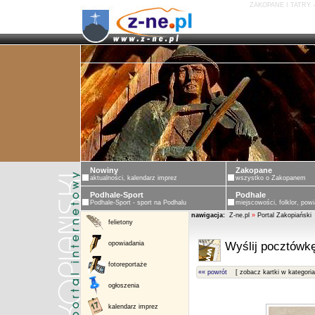
ZAKOPANE I TATRY 
Nowiny
Zakopane
aktualności, kalendarz imprez
wszystko o Zakopanem
Podhale-Sport
Podhale
Podhale-Sport - sport na Podhalu
miejscowości, folklor, powi
nawigacja:
Z-ne.pl
»
Portal Zakopiański
felietony
opowiadania
Wyślij pocztówkę
fotoreportaże
«« powrót
[ zobacz kartki w kategoria
ogłoszenia
kalendarz imprez