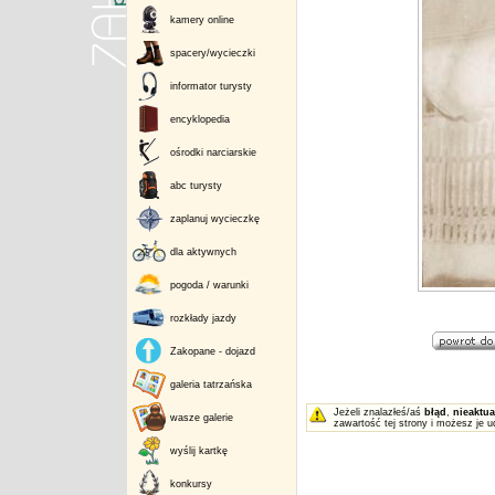
kamery online
spacery/wycieczki
informator turysty
encyklopedia
ośrodki narciarskie
abc turysty
zaplanuj wycieczkę
dla aktywnych
pogoda / warunki
rozkłady jazdy
Zakopane - dojazd
galeria tatrzańska
Jeżeli znalazłeś/aś
błąd
,
nieaktua
wasze galerie
zawartość tej strony i możesz je u
wyślij kartkę
konkursy