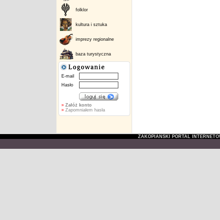
folklor
kultura i sztuka
imprezy regionalne
baza turystyczna
E-mail
Hasło
»
Załóż konto
»
Zapomniałem hasła
ZAKOPIAŃSKI PORTAL INTERNET