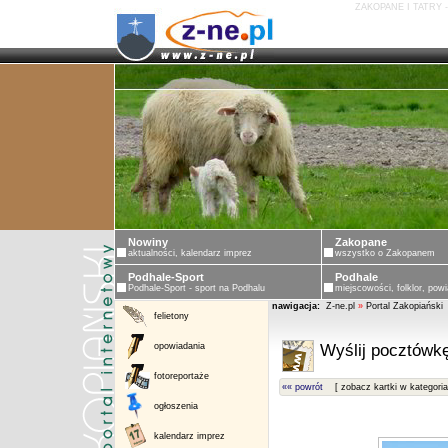
ZAKOPANE I TATRY 
Nowiny
Zakopane
aktualności, kalendarz imprez
wszystko o Zakopanem
Podhale-Sport
Podhale
Podhale-Sport - sport na Podhalu
miejscowości, folklor, powi
nawigacja:
Z-ne.pl
»
Portal Zakopiański
felietony
opowiadania
Wyślij pocztówkę
fotoreportaże
«« powrót
[ zobacz kartki w kategoria
ogłoszenia
kalendarz imprez