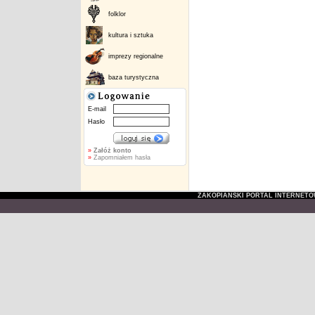
folklor
kultura i sztuka
imprezy regionalne
baza turystyczna
E-mail
Hasło
»
Załóż konto
»
Zapomniałem hasła
ZAKOPIAŃSKI PORTAL INTERNET