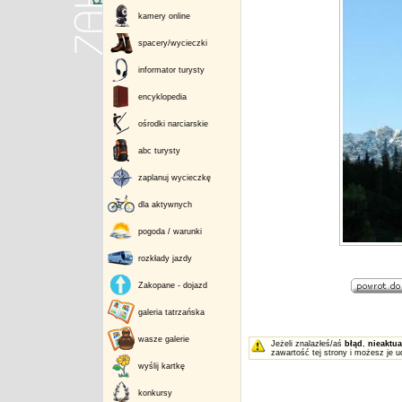
kamery online
spacery/wycieczki
informator turysty
encyklopedia
ośrodki narciarskie
abc turysty
zaplanuj wycieczkę
dla aktywnych
pogoda / warunki
rozkłady jazdy
Zakopane - dojazd
galeria tatrzańska
wasze galerie
Jeżeli znalazłeś/aś
błąd
,
nieaktua
zawartość tej strony i możesz je u
wyślij kartkę
konkursy