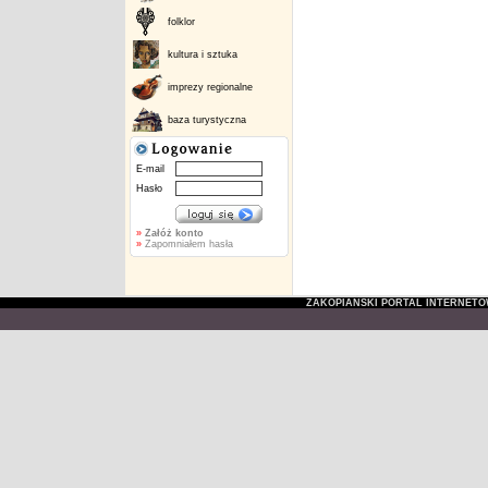
folklor
kultura i sztuka
imprezy regionalne
baza turystyczna
E-mail
Hasło
»
Załóż konto
»
Zapomniałem hasła
ZAKOPIAŃSKI PORTAL INTERNET