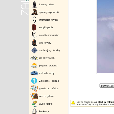
kamery online
spacery/wycieczki
informator turysty
encyklopedia
ośrodki narciarskie
abc turysty
zaplanuj wycieczkę
dla aktywnych
pogoda / warunki
rozkłady jazdy
Zakopane - dojazd
galeria tatrzańska
wasze galerie
Jeżeli znalazłeś/aś
błąd
,
nieaktua
wyślij kartkę
zawartość tej strony i możesz je u
konkursy