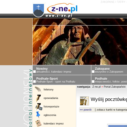
ZAKOPANE I TATRY 
Nowiny
Zakopane
aktualności, kalendarz imprez
wszystko o Zakopanem
Podhale-Sport
Podhale
Podhale-Sport - sport na Podhalu
miejscowości, folklor, powi
nawigacja:
Z-ne.pl
»
Portal Zakopiański
felietony
opowiadania
Wyślij pocztówkę
fotoreportaże
«« powrót
[ zobacz kartki w kategoria
ogłoszenia
kalendarz imprez