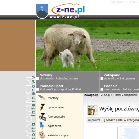
ZAKOPANE I TATRY 
Nowiny
Zakopane
aktualności, kalendarz imprez
wszystko o Zakopanem
Podhale-Sport
Podhale
Podhale-Sport - sport na Podhalu
miejscowości, folklor, powi
nawigacja:
Z-ne.pl
»
Portal Zakopiański
felietony
opowiadania
Wyślij pocztówkę
fotoreportaże
«« powrót
[ zobacz kartki w kategoria
ogłoszenia
kalendarz imprez