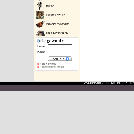
folklor
kultura i sztuka
imprezy regionalne
baza turystyczna
E-mail
Hasło
»
Załóż konto
»
Zapomniałem hasła
ZAKOPIAŃSKI PORTAL INTERNET