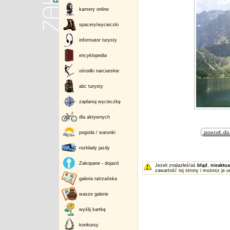
kamery online
spacery/wycieczki
informator turysty
encyklopedia
ośrodki narciarskie
abc turysty
zaplanuj wycieczkę
dla aktywnych
pogoda / warunki
rozkłady jazdy
Zakopane - dojazd
Jeżeli znalazłeś/aś
błąd
,
nieaktua
zawartość tej strony i możesz je u
galeria tatrzańska
wasze galerie
wyślij kartkę
konkursy