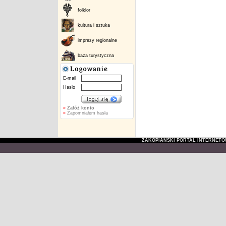
folklor
kultura i sztuka
imprezy regionalne
baza turystyczna
E-mail
Hasło
»
Załóż konto
»
Zapomniałem hasła
ZAKOPIAŃSKI PORTAL INTERNET