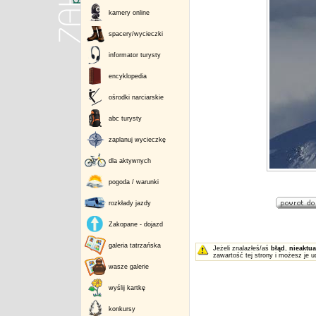
kamery online
spacery/wycieczki
informator turysty
encyklopedia
ośrodki narciarskie
abc turysty
zaplanuj wycieczkę
dla aktywnych
pogoda / warunki
rozkłady jazdy
Zakopane - dojazd
galeria tatrzańska
Jeżeli znalazłeś/aś
błąd
,
nieaktua
zawartość tej strony i możesz je u
wasze galerie
wyślij kartkę
konkursy