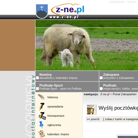
ZAKOPANE I TATRY 
Nowiny
Zakopane
aktualności, kalendarz imprez
wszystko o Zakopanem
Podhale-Sport
Podhale
Podhale-Sport - sport na Podhalu
miejscowości, folklor, powi
nawigacja:
Z-ne.pl
»
Portal Zakopiański
felietony
opowiadania
Wyślij pocztówkę
fotoreportaże
«« powrót
[ zobacz kartki w kategoria
ogłoszenia
kalendarz imprez