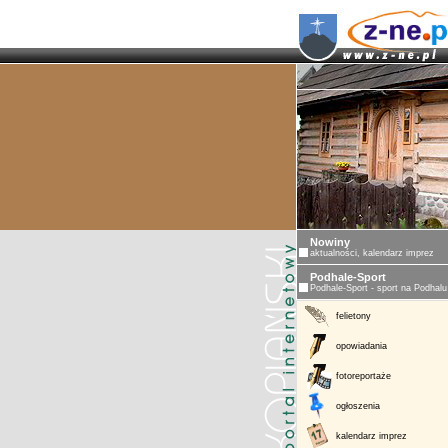
Nowiny
aktualności, kalendarz imprez
Podhale-Sport
Podhale-Sport - sport na Podhalu
felietony
opowiadania
fotoreportaże
ogłoszenia
kalendarz imprez