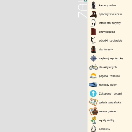
kamery online
spacery/wycieczki
informator turysty
encyklopedia
ośrodki narciarskie
abc turysty
zaplanuj wycieczkę
dla aktywnych
pogoda / warunki
rozkłady jazdy
Zakopane - dojazd
galeria tatrzańska
wasze galerie
wyślij kartkę
konkursy