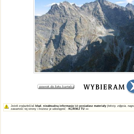
Jeżeli znalazłeś/aś
błąd
,
nieaktualną informację
lub
posiadasz materiały
(teksty, zdjęcia, nagra
zawartość tej strony i możesz je udostępnić -
KLIKNIJ TU »»