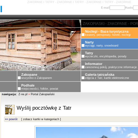
ZAKOPANE I TATRY - ZAKOPANE I TATRY - ZAKOPANE I TATRY - ZAKOPANE
E-mail
Hasło
ZAKOPANE - PORTAL ZAKOPIASK
Noclegi - Baza turystyczna
kwatery, pensjonaty, hotele, noclegi
Narty
wyciągi, narty, snowboard
Tatry
wycieczki, encyklopedia, porady
Informator
zarezerwuj pokój, praktyczne informacje
Zakopane
Galeria tatrzańska
wszystko o Zakopanem
zdjęcia z Tatr, kartki elektroniczne
Podhale
miejscowości, folklor, powiat
nawigacja:
Z-ne.pl
»
Portal Zakopiański
Wyślij pocztówkę z Tatr
«« powrót
[ zobacz kartki w kategoriach ]