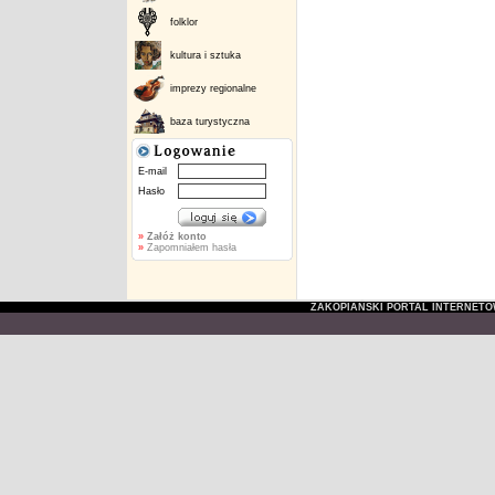
folklor
kultura i sztuka
imprezy regionalne
baza turystyczna
E-mail
Hasło
»
Załóż konto
»
Zapomniałem hasła
ZAKOPIAŃSKI PORTAL INTERNET