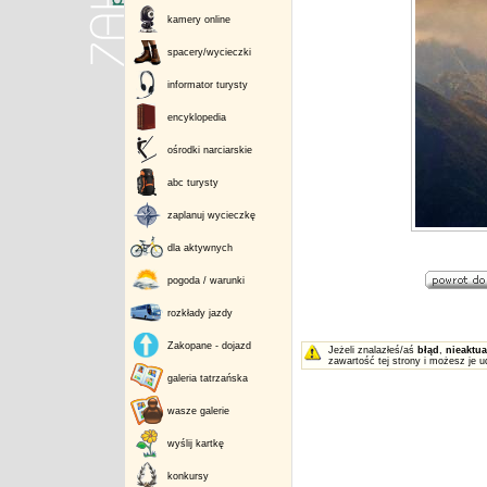
kamery online
spacery/wycieczki
informator turysty
encyklopedia
ośrodki narciarskie
abc turysty
zaplanuj wycieczkę
dla aktywnych
pogoda / warunki
rozkłady jazdy
Zakopane - dojazd
Jeżeli znalazłeś/aś
błąd
,
nieaktua
zawartość tej strony i możesz je u
galeria tatrzańska
wasze galerie
wyślij kartkę
konkursy