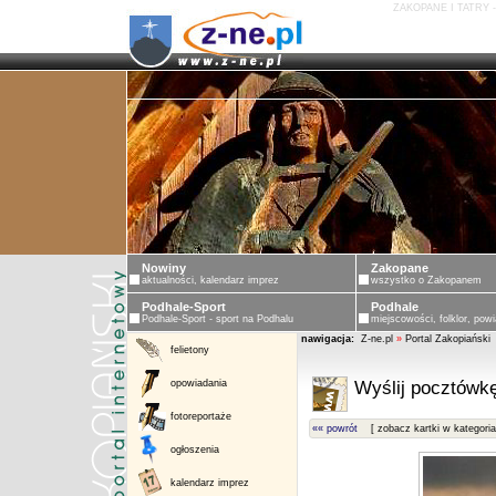
ZAKOPANE I TATRY 
Nowiny
Zakopane
aktualności, kalendarz imprez
wszystko o Zakopanem
Podhale-Sport
Podhale
Podhale-Sport - sport na Podhalu
miejscowości, folklor, powi
nawigacja:
Z-ne.pl
»
Portal Zakopiański
felietony
opowiadania
Wyślij pocztówkę
fotoreportaże
«« powrót
[ zobacz kartki w kategoria
ogłoszenia
kalendarz imprez