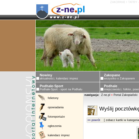
ZAKOPANE I TATRY 
Nowiny
Zakopane
aktualności, kalendarz imprez
wszystko o Zakopanem
Podhale-Sport
Podhale
Podhale-Sport - sport na Podhalu
miejscowości, folklor, powi
nawigacja:
Z-ne.pl
»
Portal Zakopiański
felietony
opowiadania
Wyślij pocztówkę
fotoreportaże
«« powrót
[ zobacz kartki w kategoria
ogłoszenia
kalendarz imprez