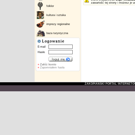
zawartość tej strony i możesz je u
folklor
kultura i sztuka
imprezy regionalne
baza turystyczna
E-mail
Hasło
»
Załóż konto
»
Zapomniałem hasła
ZAKOPIAŃSKI PORTAL INTERNET