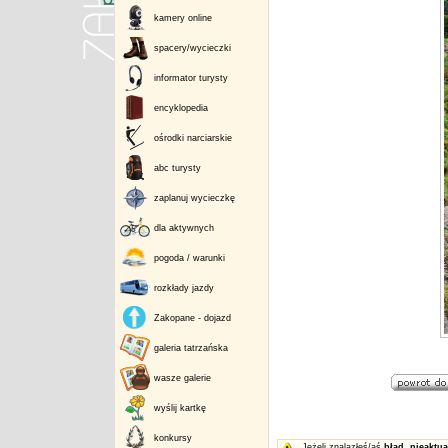
kamery online
spacery/wycieczki
informator turysty
encyklopedia
ośrodki narciarskie
abc turysty
zaplanuj wycieczkę
dla aktywnych
pogoda / warunki
rozkłady jazdy
Zakopane - dojazd
galeria tatrzańska
wasze galerie
wyślij kartkę
konkursy
Jeżeli znalazłeś/aś
błąd
,
nieaktua