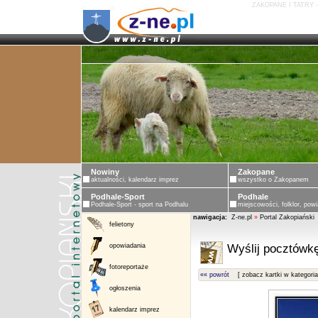
ZAKOPANE I TATRY 
Nowiny
Zakopane
aktualności, kalendarz imprez
wszystko o Zakopanem
Podhale-Sport
Podhale
Podhale-Sport - sport na Podhalu
miejscowości, folklor, powi
nawigacja:
Z-ne.pl
»
Portal Zakopiański
felietony
opowiadania
Wyślij pocztówkę
fotoreportaże
«« powrót
[ zobacz kartki w kategoria
ogłoszenia
kalendarz imprez