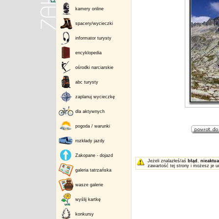
kamery online
spacery/wycieczki
informator turysty
encyklopedia
ośrodki narciarskie
abc turysty
zaplanuj wycieczkę
dla aktywnych
pogoda / warunki
rozkłady jazdy
Zakopane - dojazd
Jeżeli znalazłeś/aś
błąd
,
nieaktua
zawartość tej strony i możesz je u
galeria tatrzańska
wasze galerie
wyślij kartkę
konkursy