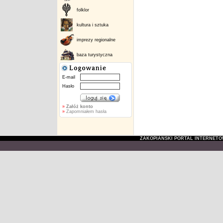
folklor
kultura i sztuka
imprezy regionalne
baza turystyczna
E-mail
Hasło
»
Załóż konto
»
Zapomniałem hasła
ZAKOPIAŃSKI PORTAL INTERNET