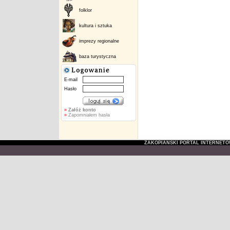
folklor
kultura i sztuka
imprezy regionalne
baza turystyczna
E-mail
Hasło
»
Załóż konto
»
Zapomniałem hasła
ZAKOPIAŃSKI PORTAL INTERNET