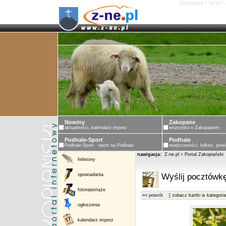
ZAKOPANE I TATRY 
Nowiny
Zakopane
aktualności, kalendarz imprez
wszystko o Zakopanem
Podhale-Sport
Podhale
Podhale-Sport - sport na Podhalu
miejscowości, folklor, powi
nawigacja:
Z-ne.pl
»
Portal Zakopiański
felietony
opowiadania
Wyślij pocztówkę
fotoreportaże
«« powrót
[ zobacz kartki w kategoria
ogłoszenia
kalendarz imprez