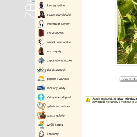
kamery online
spacery/wycieczki
informator turysty
encyklopedia
ośrodki narciarskie
abc turysty
zaplanuj wycieczkę
dla aktywnych
pogoda / warunki
rozkłady jazdy
Zakopane - dojazd
Jeżeli znalazłeś/aś
błąd
,
nieaktua
zawartość tej strony i możesz je u
galeria tatrzańska
wasze galerie
wyślij kartkę
konkursy